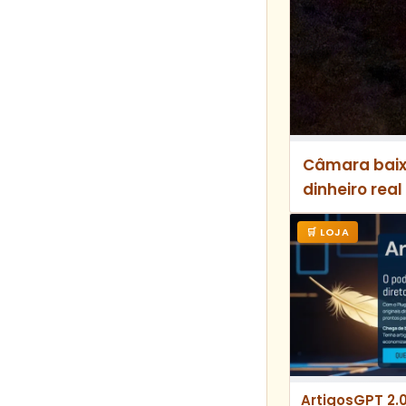
Câmara baix
dinheiro real
🛒 LOJA
ArtigosGPT 2.