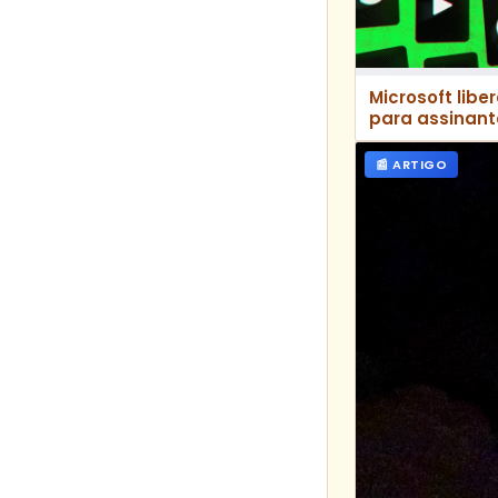
Microsoft lib
para assinan
Standard
📰 ARTIGO