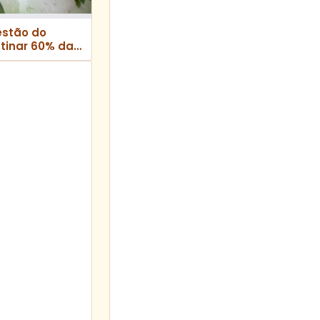
estão do
stinar 60% da
icos