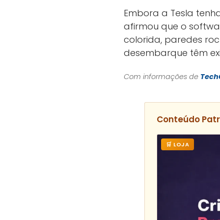
Embora a Tesla tenh
afirmou que o softwar
colorida, paredes r
desembarque têm exig
Com informações de
Tech
Conteúdo Pat
🛒 LOJA