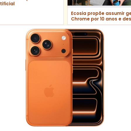
ificial
Ecosia propõe assumir g
Chrome por 10 anos e de
receita a projetos climát