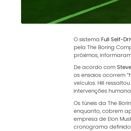
O sistema
Full Self-D
pela The Boring Comp
próximos, informaram
De acordo com
Steve 
os ensaios ocorrem 
veículos. Hill ressal
intervenções humana
Os túneis da The Bor
enquanto, cobrem ap
empresa de Elon Musk
cronograma definido