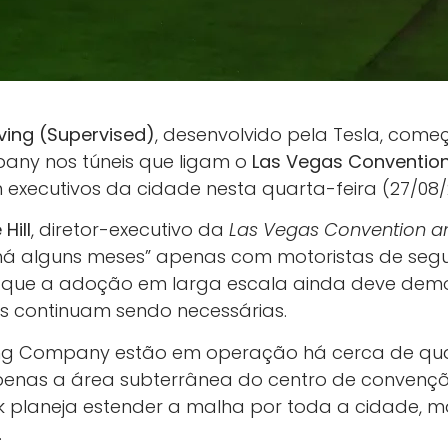
riving (Supervised)
, desenvolvido pela Tesla, come
any nos túneis que ligam o
Las Vegas Conventio
 executivos da cidade nesta quarta-feira (27/08/
Hill
, diretor-executivo da
Las Vegas Convention and
“há alguns meses” apenas com motoristas de seg
tou que a adoção em larga escala ainda deve demo
s continuam sendo necessárias.
ing Company estão em operação há cerca de qua
enas a área subterrânea do centro de convençõe
 planeja estender a malha por toda a cidade, 
.