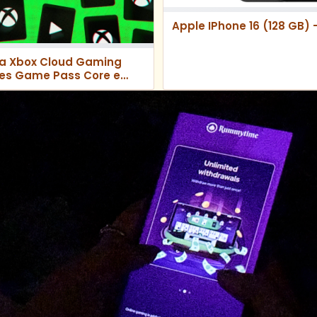
Apple IPhone 16 (128 GB) 
era Xbox Cloud Gaming
tes Game Pass Core e