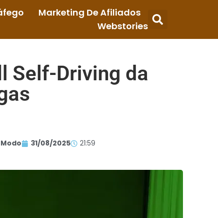
áfego
Marketing De Afiliados
Webstories
l Self-Driving da
egas
 Modo
31/08/2025
21:59