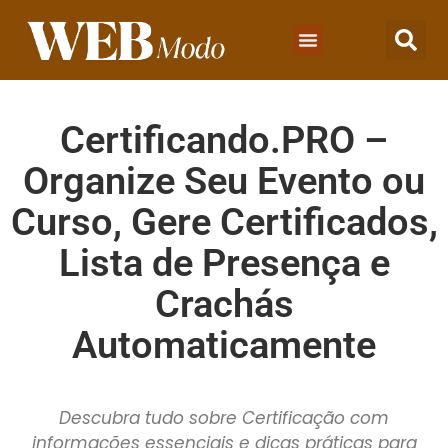
Marketing Digital
Marketing De Afiliados
Certificando.PRO –
Organize Seu Evento ou
Curso, Gere Certificados,
Lista de Presença e
Crachás
Automaticamente
Descubra tudo sobre Certificação com
informações essenciais e dicas práticas para