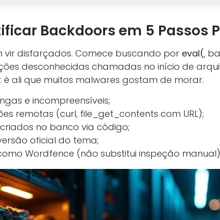
ificar Backdoors em 5 Passos P
vir disfarçados. Comece buscando por
eval(
, b
ões desconhecidas chamadas no início de arquiv
p: é ali que muitos malwares gostam de morar.
ongas e incompreensíveis;
ções remotas (curl, file_get_contents com URL);
criados no banco via código;
ersão oficial do tema;
como Wordfence (não substitui inspeção manual)