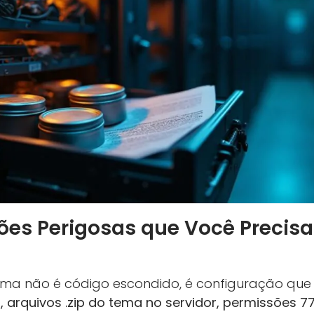
ões Perigosas que Você Precisa 
ema não é código escondido, é configuração que
 arquivos .zip do tema no servidor, permissões 7