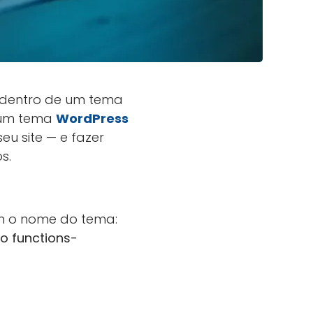
o dentro de um tema
e um tema
WordPress
u site — e fazer
s.
m o nome do tema:
o functions-