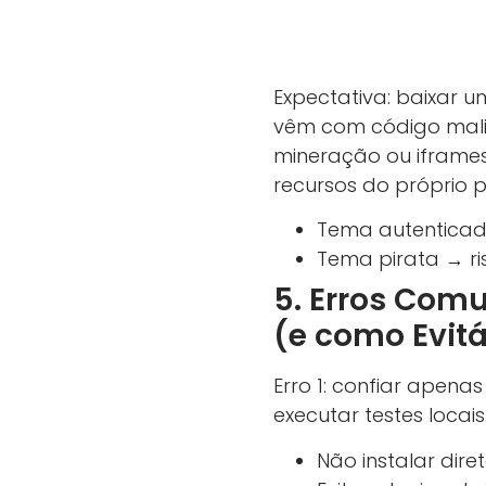
Expectativa: baixar u
vêm com código mali
mineração ou iframe
recursos do próprio p
Tema autenticado
Tema pirata → ri
5. Erros Com
(e como Evitá
Erro 1: confiar apenas 
executar testes locais
Não instalar dir