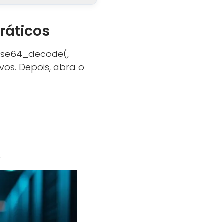
ráticos
ase64_decode(,
os. Depois, abra o
.