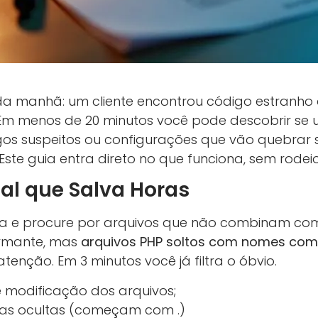
da manhã: um cliente encontrou código estranh
”. Em menos de 20 minutos você pode descobrir s
os suspeitos ou configurações que vão quebrar se
Este guia entra direto no que funciona, sem rodeio
cial que Salva Horas
a e procure por arquivos que não combinam co
armante, mas
arquivos PHP soltos com nomes com
enção. Em 3 minutos você já filtra o óbvio.
e modificação dos arquivos;
tas ocultas (começam com .)