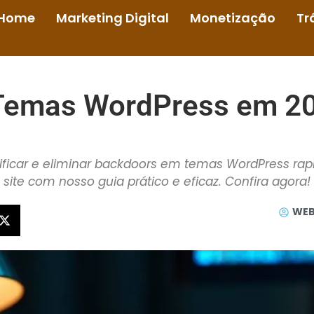
Home
Marketing Digital
Monetização
Tr
Temas WordPress em 20
ficar e eliminar backdoors em temas WordPress rap
site com nosso guia prático e eficaz. Confira agora!
WEB