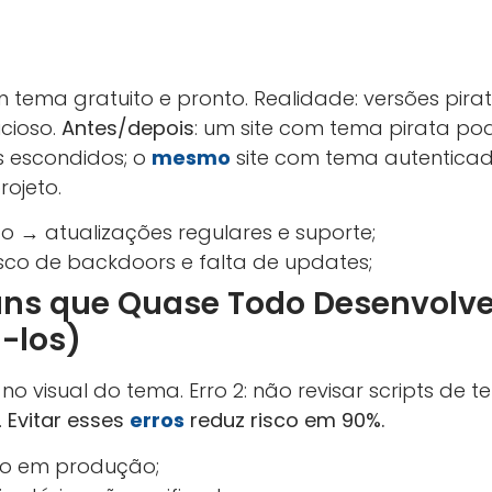
m tema gratuito e pronto. Realidade: versões pir
cioso.
Antes/depois
: um site com tema pirata pod
s escondidos; o
mesmo
site com tema autentica
rojeto.
 → atualizações regulares e suporte;
sco de backdoors e falta de updates;
uns que Quase Todo Desenvolv
-los)
no visual do tema. Erro 2: não revisar scripts de ter
.
Evitar esses
erros
reduz risco em 90%.
eto em produção;