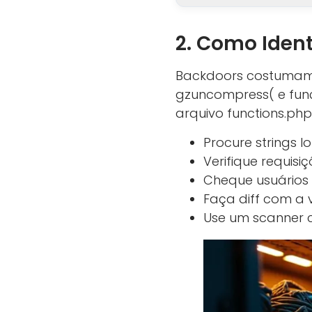
2. Como Ident
Backdoors costumam 
gzuncompress( e funç
arquivo functions.ph
Procure strings l
Verifique requisi
Cheque usuários 
Faça diff com a v
Use um scanner 