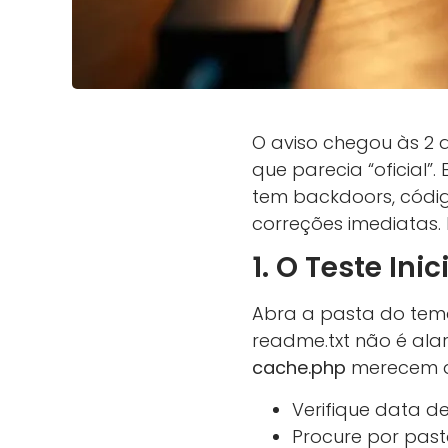
O aviso chegou às 2 
que parecia “oficial
tem backdoors, códig
correções imediatas. 
1. O Teste Ini
Abra a pasta do tem
readme.txt não é al
cache.php
merecem at
Verifique data d
Procure por pas