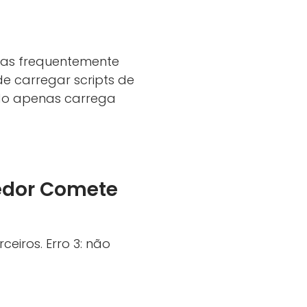
atas frequentemente
e carregar scripts de
do apenas carrega
edor Comete
ceiros. Erro 3: não