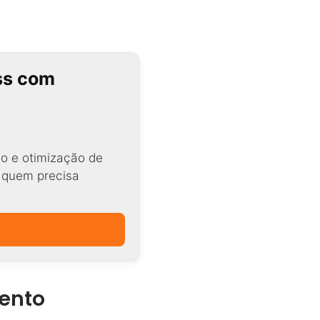
ss com
o e otimização de
a quem precisa
mento