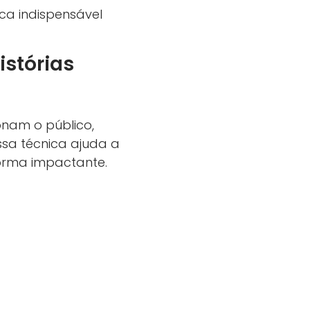
ou
a indispensável
diminuir
o
istórias
volume.
onam o público,
sa técnica ajuda a
forma impactante.