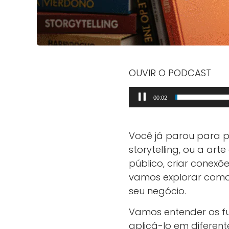
OUVIR O PODCAST
Tocador
00:03
de
áudio
Você já parou para p
storytelling, ou a ar
público, criar conex
vamos explorar como u
seu negócio.
Vamos entender os fu
aplicá-lo em diferente