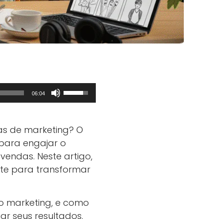
Use
06:04
as
setas
as de marketing? O
para
 para engajar o
cima
vendas. Neste artigo,
ou
nte para transformar
para
baixo
para
 o marketing, e como
aumentar
nar seus resultados.