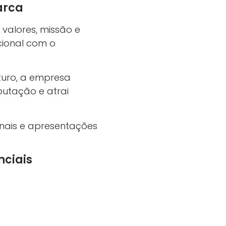
arca
s valores, missão e
cional com o
turo, a empresa
utação e atrai
cionais e apresentações
nciais