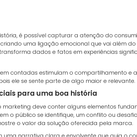
stória, é possível capturar a atenção do consumi
 criando uma ligação emocional que vai além do 
 transforma dados e fatos em experiências signific
as bem contadas estimulam o compartilhamento e
 pois ele se sente parte de algo maior e relevante.
iais para uma boa história
no marketing deve conter alguns elementos funda
 o público se identifique, um conflito ou desafio
stre o valor da solução oferecida pela marca.
m uma narrativa clara e envolvente que guia o c