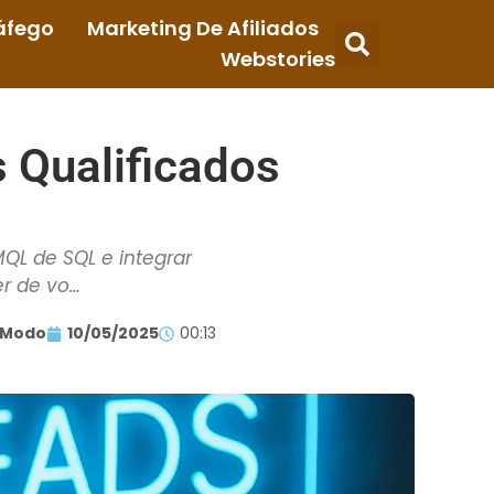
áfego
Marketing De Afiliados
Webstories
 Qualificados
MQL de SQL e integrar
r de vo…
 Modo
10/05/2025
00:13