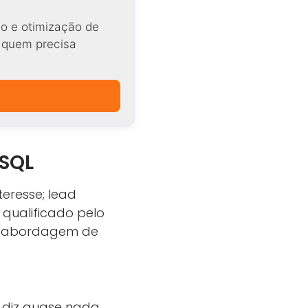
o e otimização de
a quem precisa
 SQL
eresse; lead
 qualificado pelo
ra abordagem de
o diz quase nada