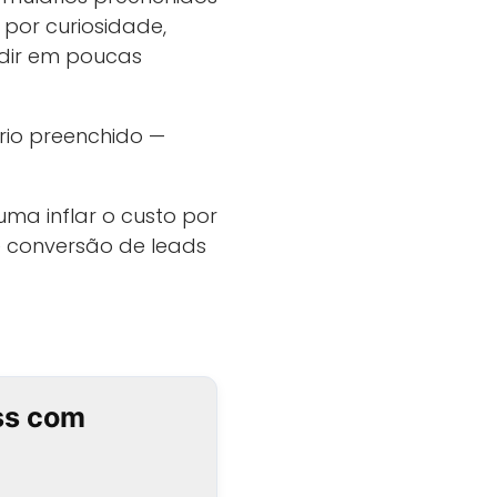
por curiosidade,
idir em poucas
rio preenchido —
ma inflar o custo por
e conversão de leads
ss com