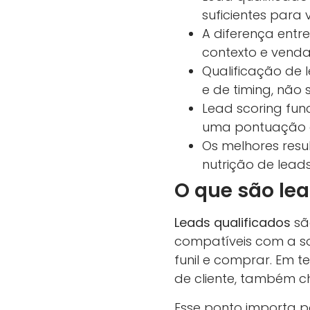
suficientes para 
A diferença entr
contexto e vend
Qualificação de 
e de timing, não
Lead scoring fun
uma pontuação g
Os melhores res
nutrição de leads
O que são lea
Leads qualificados
sã
compatíveis com a so
funil e comprar. Em te
de cliente, também c
Esse ponto importa p