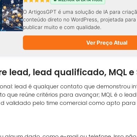
O ArtigosGPT é uma solução de IA para criaçã
conteúdo direto no WordPress, projetada par
publicar muito e com qualidade.
Ver Preço Atual
re lead, lead qualificado, MQL e
onal: lead é qualquer contato que demonstrou int
to que reúne critérios para avançar; MQL é o lead
lead validado pelo time comercial como apto pa
ou algum dado, como e-mail ou telefone. Isso nã