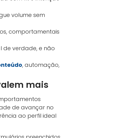
regue volume sem
icos, comportamentais
l de verdade, e não
onteúdo
, automação,
 valem mais
comportamentos
idade de avançar no
ência ao perfil ideal
rmulários preenchidos