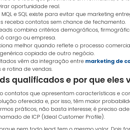
virar oportunidade real.
e MQL e SQL existe para evitar que marketing ent
as receba contatos sem chance de fechamento.
leads combina critérios demográficos, firmográf
 só cargo ou empresa.
ciona melhor quando reflete o processo comercia
enérica copiada de outro negócio.
ultados vêm da integração entre
marketing de c
 e rotina de vendas.
ds qualificados e por que eles
o contatos que apresentam características e 
lução oferecida e, por isso, têm maior probabil
rmos práticos, não basta interesse; é preciso ader
hamado de ICP (Ideal Customer Profile).
orque nem todo lead tem o mesmo valor. Dois fo