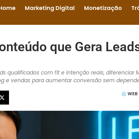
Home
Marketing Digital
Monetização
Tr
onteúdo que Gera Leads
ds qualificados com fit e intenção reais, diferenciar 
ng e vendas para aumentar conversão sem depende
WEB