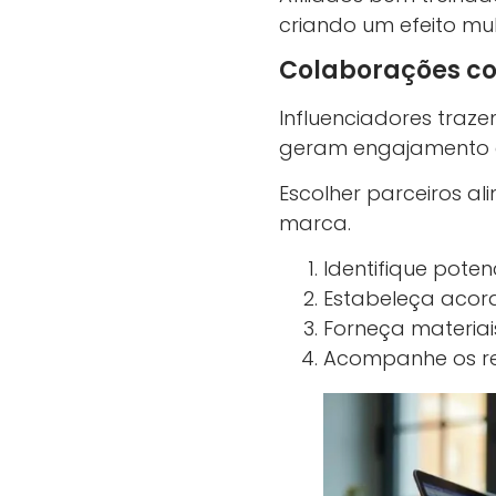
criando um efeito mul
Colaborações com
Influenciadores traz
geram engajamento e
Escolher parceiros al
marca.
Identifique potenc
Estabeleça acor
Forneça materiai
Acompanhe os re