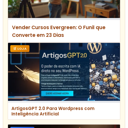
Vender Cursos Evergreen: O Funil que
Converte em 23 Dias
🛒 LOJA
ArtigosGPT 2.0 Para Wordpress com
Inteligência Artificial