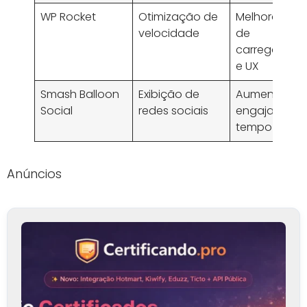
WP Rocket
Otimização de
Melhora tem
velocidade
de
carregamen
e UX
Smash Balloon
Exibição de
Aumento do
Social
redes sociais
engajamento
tempo no sit
Anúncios