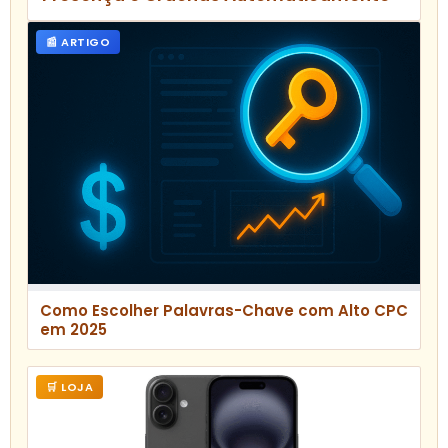
📰 ARTIGO
Como Escolher Palavras-Chave com Alto CPC
em 2025
🛒 LOJA