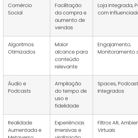
Comércio
Facilitação
Loja integrada, P
Social
da compra e
com Influenciad
aumento de
vendas
Algoritmos
Maior
Engajamento,
Otimizados
alcance para
Monitoramento
conteúdo
relevante
Áudio e
Ampliação
Spaces, Podcas
Podcasts
do tempo de
Integrados
uso e
fidelidade
Realidade
Experiências
Filtros AR, Ambie
Aumentada e
imersivas e
Virtuais
Metaverso
viralização