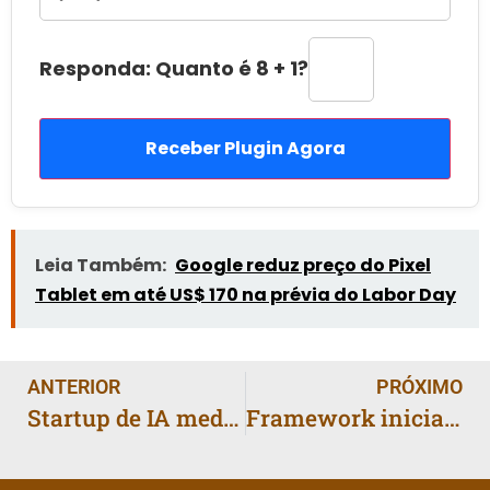
Responda: Quanto é 8 + 1?
Receber Plugin Agora
Leia Também:
Google reduz preço do Pixel
Tablet em até US$ 170 na prévia do Labor Day
ANTERIOR
PRÓXIMO
Startup de IA mede metano em arrozais e firma parceria com The Nature Conservancy
Framework inicia pré-venda do primeiro carregador USB-C PD de 240 W para notebooks