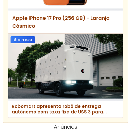
Apple IPhone 17 Pro (256 GB) - Laranja
Cósmico
📰 ARTIGO
Robomart apresenta robô de entrega
autônomo com taxa fixa de US$ 3 para
competir com apps de delivery
Anúncios