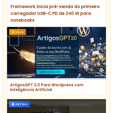
Framework inicia pré-venda do primeiro
carregador USB-C PD de 240 W para
notebooks
🛒 LOJA
ArtigosGPT 2.0 Para Wordpress com
Inteligência Artificial
📰 ARTIGO