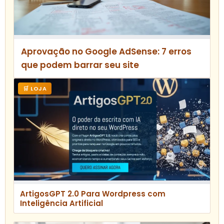
Aprovação no Google AdSense: 7 erros
que podem barrar seu site
🛒 LOJA
ArtigosGPT 2.0 Para Wordpress com
Inteligência Artificial