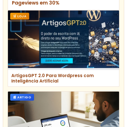
Pageviews em 30%
🛒 LOJA
ArtigosGPT 2.0 Para Wordpress com
Inteligência Artificial
📰 ARTIGO