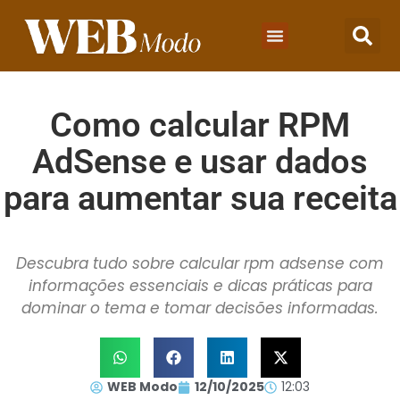
Como calcular RPM
AdSense e usar dados
para aumentar sua receita
Descubra tudo sobre calcular rpm adsense com
informações essenciais e dicas práticas para
dominar o tema e tomar decisões informadas.
WEB Modo
12/10/2025
12:03