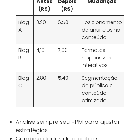
Antes
Depois
Mudanças
(R$)
(R$)
Blog
3,20
6,50
Posicionamento
A
de anúncios no
conteúdo
Blog
4,10
7,00
Formatos
B
responsivos e
interativos
Blog
2,80
5,40
Segmentação
C
do público e
conteúdo
otimizado
Analise sempre seu RPM para ajustar
estratégias.
Combine dados de receita e