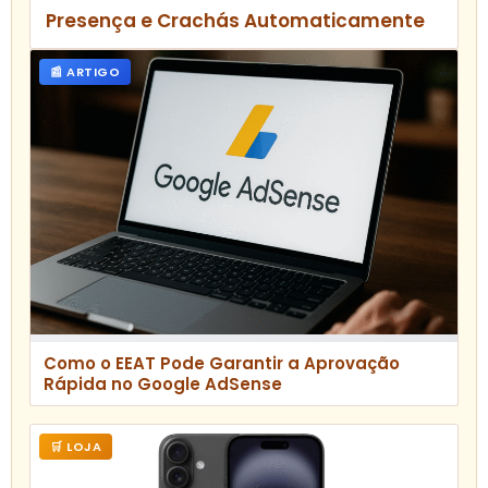
Presença e Crachás Automaticamente
📰 ARTIGO
Como o EEAT Pode Garantir a Aprovação
Rápida no Google AdSense
🛒 LOJA