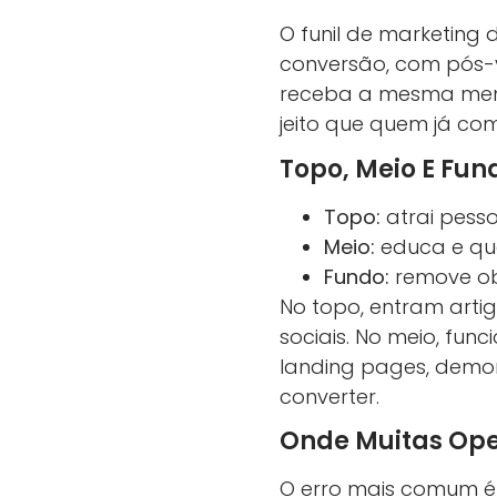
O funil de marketing 
conversão, com pós-ve
receba a mesma men
jeito que quem já co
Topo, Meio E Fun
Topo:
atrai pesso
Meio:
educa e qua
Fundo:
remove ob
No topo, entram artig
sociais. No meio, fun
landing pages, demon
converter.
Onde Muitas Op
O erro mais comum é