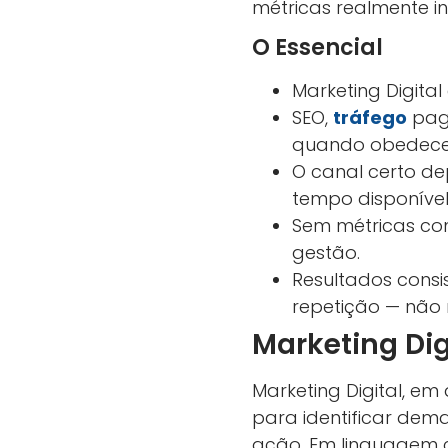
métricas realmente in
O Essencial
Marketing Digital
SEO,
tráfego
pag
quando obedece
O canal certo de
tempo disponíve
Sem métricas com
gestão.
Resultados consi
repetição — não 
Marketing Dig
Marketing Digital, em
para identificar dem
ação. Em linguagem c