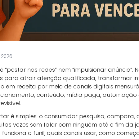
, 2026
 é “postar nas redes” nem “impulsionar anúncio”. N
s para atrair atenção qualificada, transformar i
to em receita por meio de canais digitais mensu
osicionamento, conteúdo, mídia paga, automação 
isível.
tar é simples: o consumidor pesquisa, compara, c
itas vezes sem falar com ninguém até o fim da jo
 funciona o funil, quais canais usar, como começa