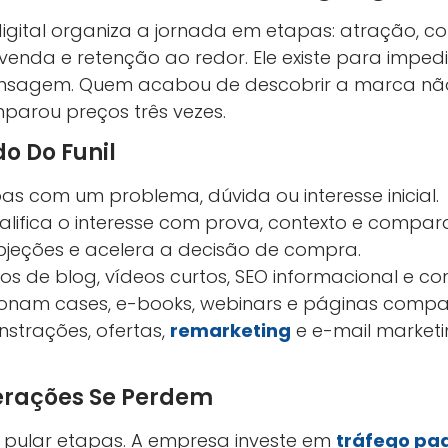
digital organiza a jornada em etapas: atração, c
nda e retenção ao redor. Ele existe para impedir
sagem. Quem acabou de descobrir a marca n
mparou preços três vezes.
do Do Funil
as com um problema, dúvida ou interesse inicial.
lifica o interesse com prova, contexto e compar
jeções e acelera a decisão de compra.
os de blog, vídeos curtos, SEO informacional e c
cionam cases, e-books, webinars e páginas compar
strações, ofertas,
remarketing
e e-mail market
erações Se Perdem
 pular etapas. A empresa investe em
tráfego pa