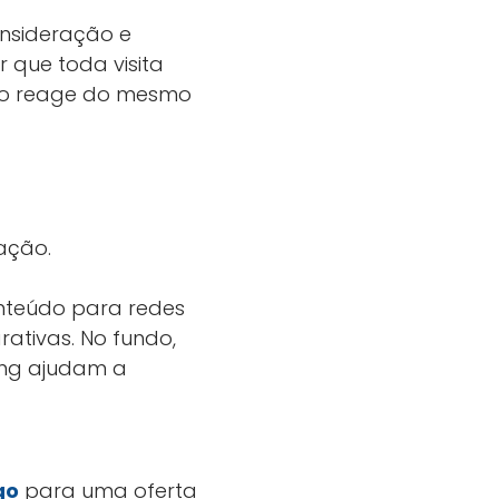
onsideração e
 que toda visita
ão reage do mesmo
ação.
onteúdo para redes
ativas. No fundo,
ing ajudam a
go
para uma oferta