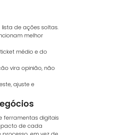
lista de ações soltas.
uncionam melhor
ticket médio e do
o vira opinião, não
ste, ajuste e
Negócios
e ferramentas digitais
impacto de cada
 processo, em vez de