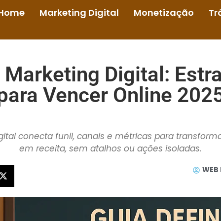
Home
Marketing Digital
Monetização
Tr
e Marketing Digital: Est
para Vencer Online 202
tal conecta funil, canais e métricas para transform
em receita, sem atalhos ou ações isoladas.
WEB