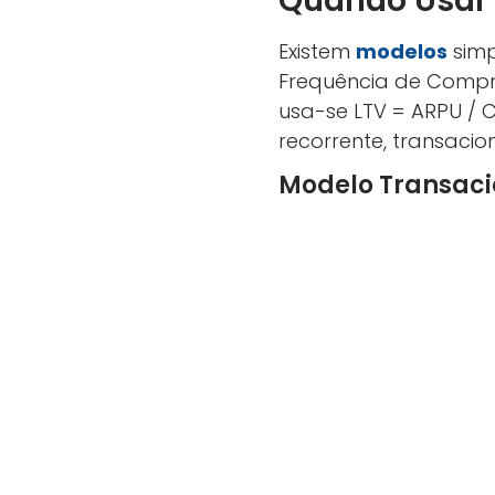
Quando Usar
Existem
modelos
simp
Frequência de Compr
usa-se LTV = ARPU / 
recorrente, transacion
Modelo Transacio