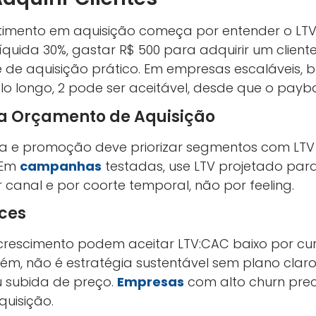
estimento em aquisição começa por entender o LTV
íquida 30%, gastar R$ 500 para adquirir um cliente
e de aquisição prático. Em empresas escaláveis, b
o longo, 2 pode ser aceitável, desde que o payba
a Orçamento de Aquisição
 e promoção deve priorizar segmentos com LTV 
. Em
campanhas
testadas, use LTV projetado para 
r canal e por coorte temporal, não por feeling.
ces
crescimento podem aceitar LTV:CAC baixo por cu
m, não é estratégia sustentável sem plano claro
 subida de preço.
Empresas
com alto churn pre
uisição.