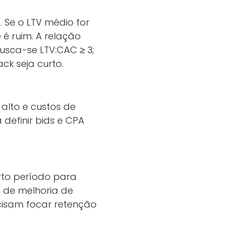
. Se o LTV médio for
 é ruim. A relação
usca-se LTV:CAC ≥ 3;
ck seja curto.
alto e custos de
definir bids e CPA
rto período para
 de melhoria de
cisam focar retenção