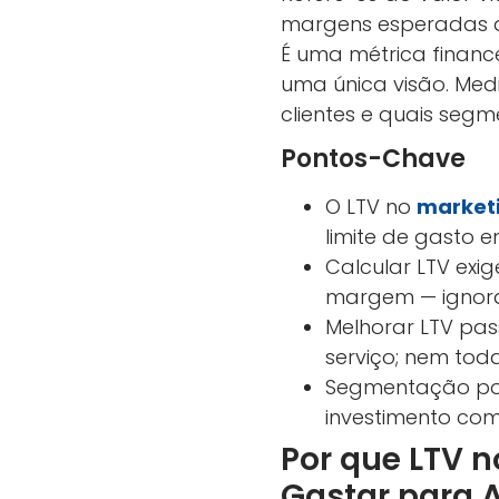
margens esperadas q
É uma métrica finance
uma única visão. Med
clientes e quais seg
Pontos-Chave
O LTV no
market
limite de gasto e
Calcular LTV exi
margem — ignora
Melhorar LTV pas
serviço; nem tod
Segmentação por 
investimento com 
Por que LTV 
Gastar para A