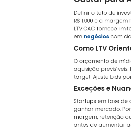
Definir o teto de inv
R$ 1.000 e a margem l
LTV:CAC fornece limit
em
negócios
com cicl
Como LTV Orient
O orçamento de mídia
aquisição previsíveis
target. Ajuste bids po
Exceções e Nuan
Startups em fase de 
ganhar mercado. Poré
margem, retenção ou
antes de aumentar aq