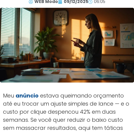
WEB Modo
09/12/2025
06:05
Meu
anúncio
estava queimando orçamento
até eu trocar um ajuste simples de lance — e o
custo por clique despencou 42% em duas
semanas. Se você quer reduzir o baixo custo
sem massacrar resultados, aqui tem táticas