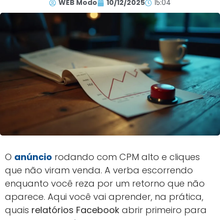
WEB Modo
10/12/2025
15:04
O
anúncio
rodando com CPM alto e cliques
que não viram venda. A verba escorrendo
enquanto você reza por um retorno que não
aparece. Aqui você vai aprender, na prática,
quais
relatórios Facebook
abrir primeiro para