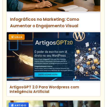
Infográficos no Marketing: Como
Aumentar o Engajamento Visual
🛒 LOJA
ArtigosGPT 2.0 Para Wordpress com
Inteligência Artificial
📰 ARTIGO