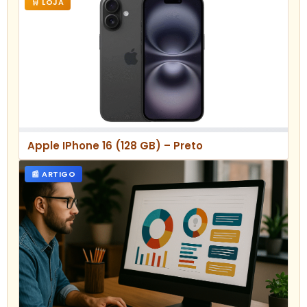
🛒 LOJA
Apple IPhone 16 (128 GB) – Preto
📰 ARTIGO