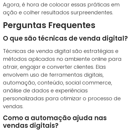
(KPIs)
Definir e acompanhar KPIs como taxa de
conversão, CAC e LTV ajuda a entender a
eficiência das ações.
Esses dados orientam decisões estratégicas
para maximizar o faturamento e otimizar
investimentos.
Leia Também:
Marketing Digital: 7 Alertas
para Adaptar Sua Estratégia
7. Atendimento Personalizado
e Pós-Venda Ativo
Suporte Ágil e Humanizado