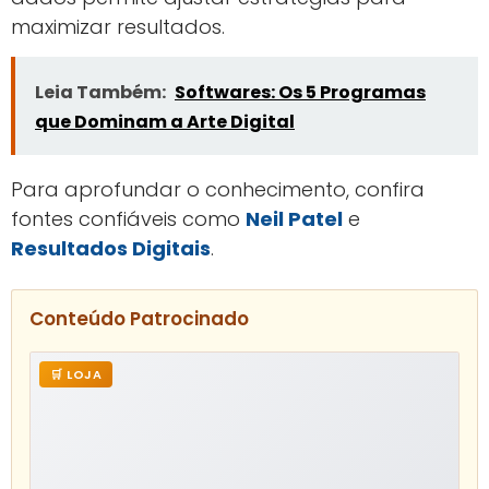
que impulsiona vendas e fortalece a marca.
Agora, é hora de colocar essas práticas em
ação e colher resultados surpreendentes.
Perguntas Frequentes
O que são técnicas de venda digital?
Técnicas de venda digital são estratégias e
métodos aplicados no ambiente online para
atrair, engajar e converter clientes. Elas
envolvem uso de ferramentas digitais,
automação, conteúdo, social commerce,
análise de dados e experiências
personalizadas para otimizar o processo de
vendas.
Como a automação ajuda nas