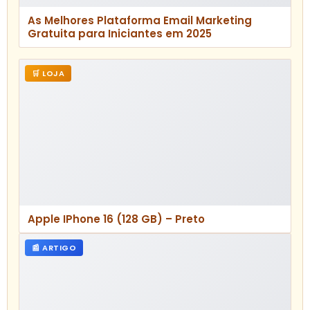
facilitando a conversão.
Qual a importância do mobile para
técnicas de venda digital?
Com mais acessos via dispositivos móveis, ter
um site responsivo e processos de compra
simplificados para mobile é fundamental. Isso
melhora a experiência do usuário, reduz
abandonos e aumenta as chances de
conversão no ambiente digital.
Como medir o sucesso das técnicas
de venda digital?
O sucesso é medido por meio de indicadores
como taxa de conversão, custo de aquisição
de clientes (CAC), valor do tempo de vida do
cliente (LTV) e engajamento. Analisar esses