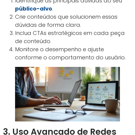
respondem dúvidas fortalece a autoridade da
marca. O conteúdo relevante atrai visitantes
qualificados, facilitando a venda digital.
Conteúdos que geram valor criam conexão
emocional, fundamental para fidelizar clientes
em vendas online.
Call to Action Direcionado
Inserir chamadas para ação claras e objetivas
dentro do conteúdo aumenta a taxa de
cliques e conversão. Essa técnica transforma
leitores em compradores.
CTAs alinhados à jornada do consumidor
guiam o usuário de forma natural até a
compra, otimizando o funil de vendas.