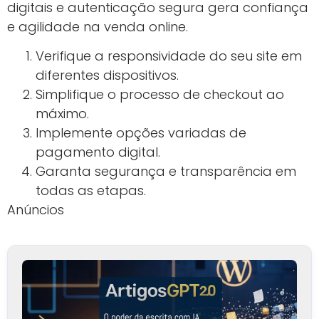
do
Sucesso
Funil
Topo
Atração via
Visitas e
conteúdo
engajamento
relevante
Meio
Nutrição de
Taxa de
leads
abertura e
automatizada
clique
Fundo
Oferta
Taxa de
personalizada e
conversão e
CTA forte
vendas
5. Experiência do Usuário
Otimizada para Mobile
Design Responsivo e Navegação