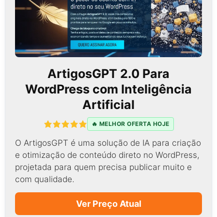
Fluida
Com mais da metade do
tráfego
vindo de
dispositivos móveis, um site responsivo é
essencial para técnicas de venda digital
eficientes.
Uma navegação simples e rápida reduz a
taxa de rejeição e aumenta o tempo de
permanência, favorecendo a conversão.
Pagamentos Simplificados e
Seguros