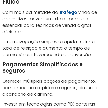
uma experiência personalizada, aumentando
a eficácia das técnicas de venda digital.
Mapear pontos de atrito identifica onde o
cliente desiste, permitindo intervenções
estratégicas para manter o interesse.
Testes A/B para Melhorar Conversão
Testar diferentes versões de páginas, e-mails e
anúncios ajuda a identificar o que realmente
funciona para seu público.
Esses testes
contínuos otimizam recursos e
aumentam o retorno
sobre o investimento em
marketing digital
.
Etapa
Ação Principal
Métrica de