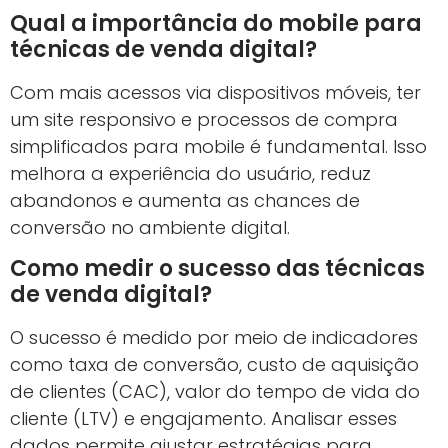
Implemente canais de atendimento
diversificados (chat, e-mail, redes sociais).
Personalize mensagens e ofertas para
clientes atuais.
Solicite feedback para aprimorar
processos.
Crie programas de fidelidade e
recompensas.
As
técnicas de venda digital
apresentadas
revelam estratégias poderosas que startups
utilizam para dobrar o faturamento em 2024.
Aplicar automação,
marketing de conteúdo
,
redes sociais, funil otimizado, experiência
mobile, análise de dados e atendimento
personalizado pode transformar seu negócio.
O primeiro passo é entender que cada técnica
se complementa, formando uma engrenagem