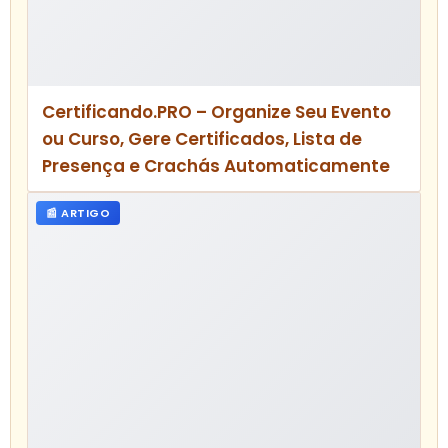
vendas digitais?
A automação facilita o envio de mensagens
personalizadas, segmenta o público e cria
fluxos de nutrição de leads. Isso mantém o
relacionamento ativo, aumenta o
engajamento e direciona o cliente ao
momento ideal da compra, elevando a
conversão.
Por que o marketing de conteúdo é
importante para vendas digitais?
O marketing de conteúdo atrai e educa o
público, criando autoridade e confiança na
marca. Conteúdos relevantes respondem
dúvidas, geram valor e incentivam o
consumidor a avançar no funil de vendas,