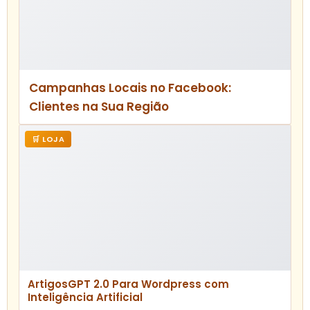
dados permite ajustar estratégias para
maximizar resultados.
Leia Também:
Softwares: Os 5 Programas
que Dominam a Arte Digital
Para aprofundar o conhecimento, confira
fontes confiáveis como
Neil Patel
e
Resultados Digitais
.
Conteúdo Patrocinado
🛒 LOJA