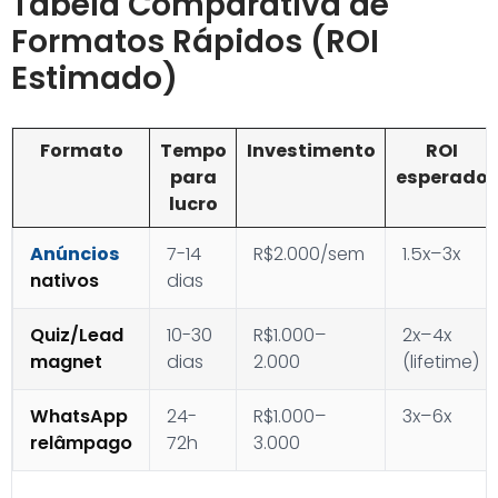
Tabela Comparativa de
Formatos Rápidos (ROI
Estimado)
Formato
Tempo
Investimento
ROI
para
esperado
lucro
Anúncios
7-14
R$2.000/sem
1.5x–3x
nativos
dias
Quiz/Lead
10-30
R$1.000–
2x–4x
magnet
dias
2.000
(lifetime)
WhatsApp
24-
R$1.000–
3x–6x
relâmpago
72h
3.000