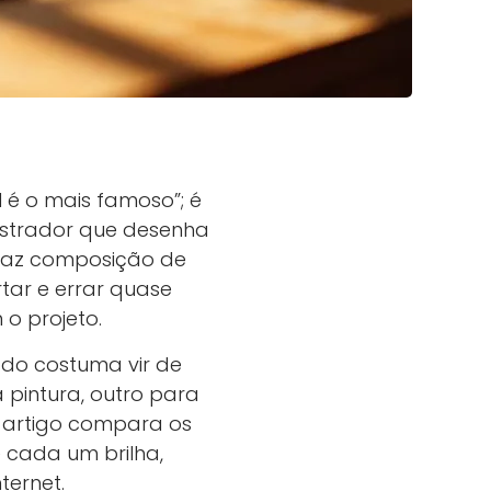
 é o mais famoso”; é
lustrador que desenha
 faz composição de
tar e errar quase
o projeto.
ado costuma vir de
pintura, outro para
e artigo compara os
e cada um brilha,
ternet.