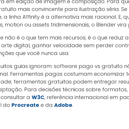
era em edição de imagem e composição. Para que
atuito mais convincente para ilustração séria. Se
a linha Affinity é a alternativa mais racional. E, q
, motion ou assets tridimensionais, o Blender vira
 não é o que tem mais recursos; é o que reduz atr
 arte digital, ganhar velocidade sem perder contr
nções que você nunca usa.
itos guias ignoram: software pago vs gratuito 
ional. Ferramentas pagas costumam economizar 
dade; ferramentas gratuitas podem entregar resul
ação. Para decisões técnicas sobre formatos, a
e consultar a
W3C
, referência internacional em p
l do
Procreate
e da
Adobe
.