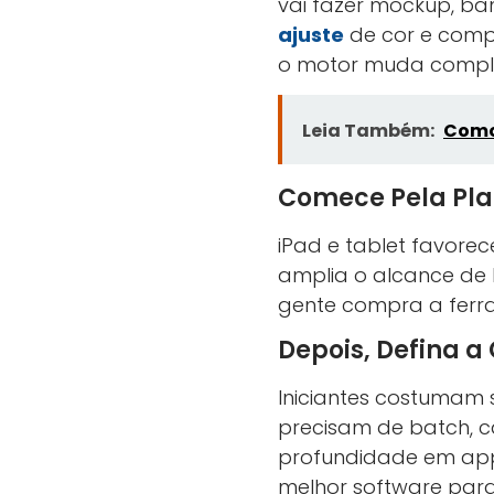
vai fazer mockup, ba
ajuste
de cor e compa
o motor muda compl
Leia Também:
Como
Comece Pela Pla
iPad e tablet favore
amplia o alcance de Ph
gente compra a ferram
Depois, Defina 
Iniciantes costumam 
precisam de batch, c
profundidade em app
melhor software para 