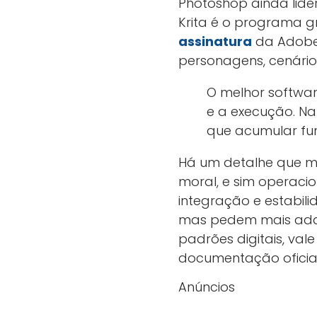
Photoshop ainda lid
Krita é o programa gr
assinatura
da Adobe, 
personagens, cenários
O melhor software
e a execução. Na
que acumular fu
Há um detalhe que mu
moral, e sim operac
integração e estabili
mas pedem mais adapt
padrões digitais, val
documentação oficia
Anúncios