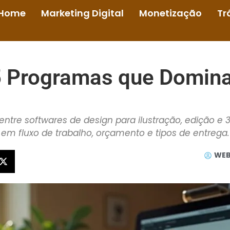
Home
Marketing Digital
Monetização
Tr
5 Programas que Dominam
ntre softwares de design para ilustração, edição e
em fluxo de trabalho, orçamento e tipos de entrega.
WEB