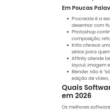
Em Poucas Palav
Procreate é a es
desenhar com flu
Photoshop conti
composição, retoq
Krita oferece um
sérios para quem
Affinity atende 
layout, imagem e 
Blender não é “s
edição de vídeo,
Quais Softwar
em 2026
Os melhores software