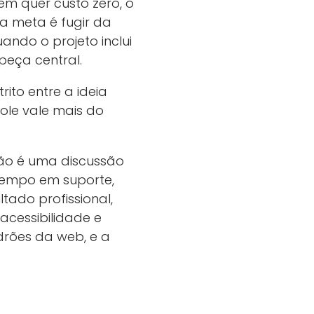
m quer custo zero, o
 a meta é fugir da
uando o projeto inclui
 peça central.
ito entre a ideia
ole vale mais do
não é uma discussão
tempo em suporte,
tado profissional,
cessibilidade e
adrões da web, e a