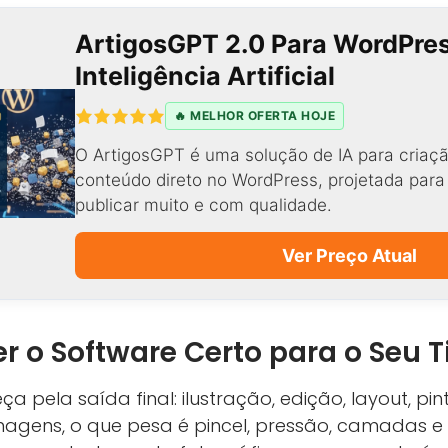
ArtigosGPT 2.0 Para WordPre
Inteligência Artificial
🔥 MELHOR OFERTA HOJE
O ArtigosGPT é uma solução de IA para criaçã
conteúdo direto no WordPress, projetada par
publicar muito e com qualidade.
Ver Preço Atual
 o Software Certo para o Seu T
a pela saída final: ilustração, edição, layout, pin
agens, o que pesa é pincel, pressão, camadas e