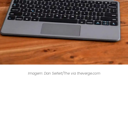
Imagem: Dan Seifert/The via theverge.com