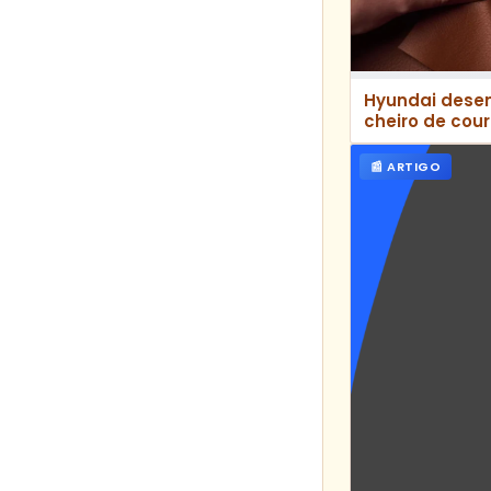
Hyundai desen
cheiro de cou
com a Uncage
📰 ARTIGO