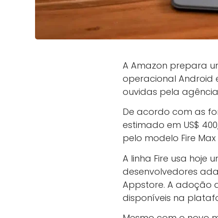
A Amazon prepara um 
operacional Android 
ouvidas pela agência
De acordo com as fon
estimado em US$ 400,
pelo modelo Fire Max 1
A linha Fire usa hoje
desenvolvedores adap
Appstore. A adoção do
disponíveis na plata
Mesmo com o novo m