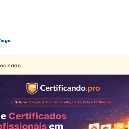
Verge
rocinado