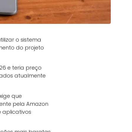
lizar o sistema
mento do projeto
26 e teria preço
brados atualmente
exige que
mente pela Amazon
 aplicativos
ções mais baratas