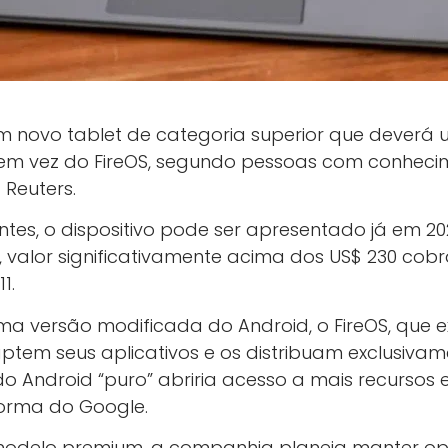
novo tablet de categoria superior que deverá uti
em vez do FireOS, segundo pessoas com conheci
 Reuters.
tes, o dispositivo pode ser apresentado já em 20
 valor significativamente acima dos US$ 230 co
1.
 uma versão modificada do Android, o FireOS, que 
tem seus aplicativos e os distribuam exclusiva
 Android “puro” abriria acesso a mais recursos e
forma do Google.
odelo premium, a companhia planeja manter op