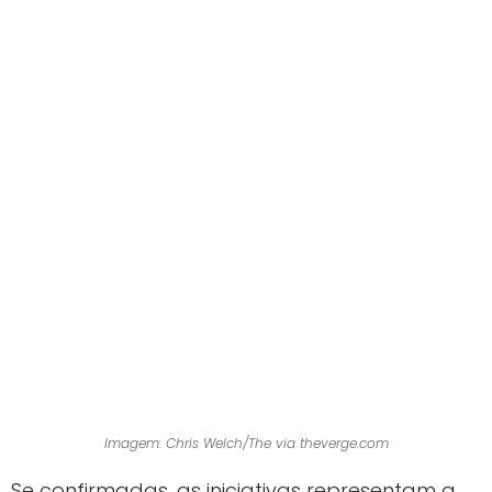
Imagem: Chris Welch/The via theverge.com
Se confirmadas, as iniciativas representam a