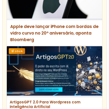
Apple deve lançar iPhone com bordas de
vidro curvo no 20º aniversário, aponta
Bloomberg
🛒 LOJA
ArtigosGPT 2.0 Para Wordpress com
Inteligência Artificial