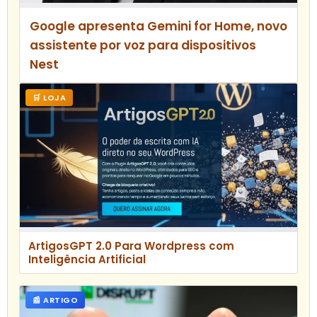
Google apresenta Gemini for Home, novo
assistente por voz para dispositivos
Nest
🛒 LOJA
ArtigosGPT 2.0 Para Wordpress com
Inteligência Artificial
📰 ARTIGO