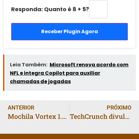
Responda: Quanto é 8 + 5?
Receber Plugin Agora
Leia Também:
Microsoft renova acordo com
NFL e integra Copilot para auxiliar
chamadas de jogadas
ANTERIOR
PRÓXIMO
Mochila Vortex 1.0 da CRKD chega por US$ 99,99 com compartimentos para consoles portáteis
TechCrunch divulgará lista das 200 startups do Startup Battlefield 2025 nesta quarta-feira