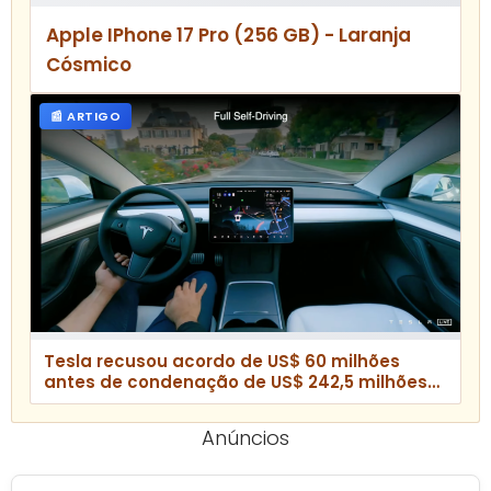
Apple IPhone 17 Pro (256 GB) - Laranja
Cósmico
📰 ARTIGO
Tesla recusou acordo de US$ 60 milhões
antes de condenação de US$ 242,5 milhões
por acidente fatal com Autopilot
Anúncios