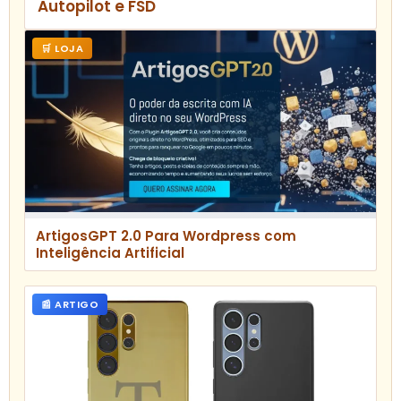
Autopilot e FSD
🛒 LOJA
ArtigosGPT 2.0 Para Wordpress com
Inteligência Artificial
📰 ARTIGO