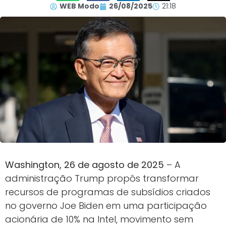
WEB Modo
26/08/2025
21:18
Washington, 26 de agosto de 2025
– A
administração Trump propôs transformar
recursos de programas de subsídios criados
no governo Joe Biden em uma participação
acionária de 10% na Intel, movimento sem