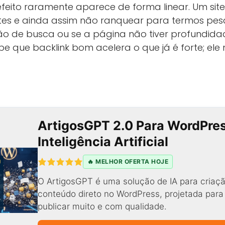
eito raramente aparece de forma linear. Um sit
ntes e ainda assim não ranquear para termos pe
ção de busca ou se a página não tiver profundida
e que backlink bom acelera o que já é forte; ele
ArtigosGPT 2.0 Para WordPre
Inteligência Artificial
🔥 MELHOR OFERTA HOJE
O ArtigosGPT é uma solução de IA para criaçã
conteúdo direto no WordPress, projetada par
publicar muito e com qualidade.