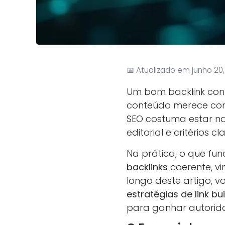
📅 Atualizado em junho 20
Um bom backlink cont
conteúdo merece conf
SEO costuma estar 
editorial e critérios c
Na prática, o que fun
backlinks
coerente, v
longo deste artigo, v
estratégias de link bu
para ganhar autorid