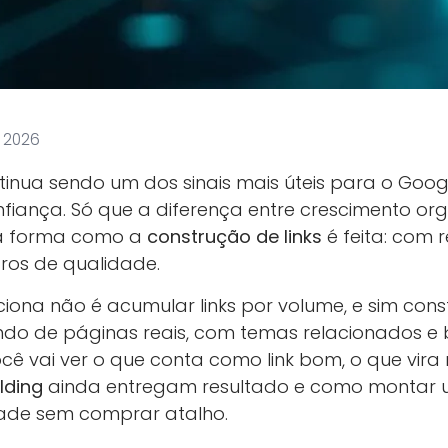
, 2026
inua sendo um dos sinais mais úteis para o Goo
iança. Só que a diferença entre crescimento or
na forma como a
construção de links
é feita: com r
laros de qualidade.
ciona não é acumular links por volume, e sim cons
indo de páginas reais, com temas relacionados e
ocê vai ver o que conta como link bom, o que vira r
ilding
ainda entregam resultado e como montar 
ade sem comprar atalho.