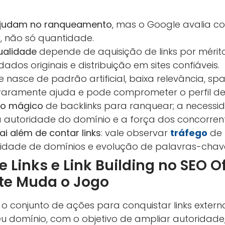
 ajudam no ranqueamento
, mas o Google avalia co
l, não só quantidade.
qualidade
depende de aquisição de links por mérito:
ados originais e distribuição em sites confiáveis.
 nasce de padrão artificial, baixa relevância, s
raramente ajuda e pode comprometer o perfil de 
ro mágico
de backlinks para ranquear; a necessi
a autoridade do domínio e a força dos concorrent
ai além de contar links
: vale observar
tráfego
de 
rsidade de domínios e evolução de palavras-chav
 Links e Link Building no SEO O
te Muda o Jogo
 o conjunto de ações para conquistar links externo
 domínio, com o objetivo de ampliar autoridade