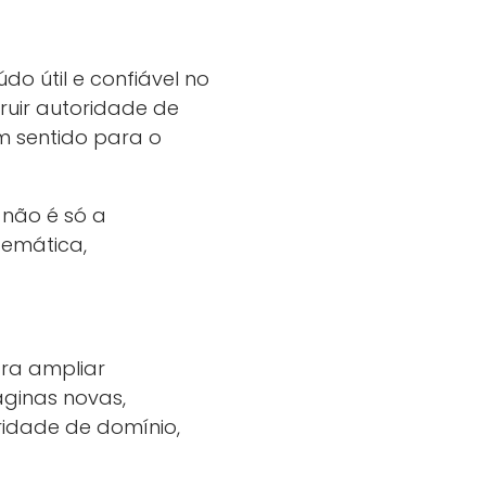
do útil e confiável no
ruir autoridade de
em sentido para o
 não é só a
temática,
ara ampliar
áginas novas,
ridade de domínio,