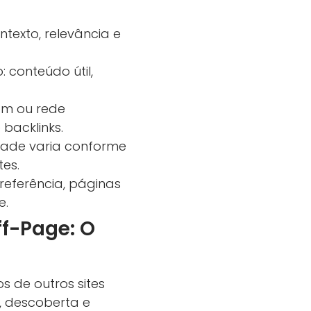
ntexto, relevância e
 conteúdo útil,
pam ou rede
backlinks.
dade varia conforme
es.
referência, páginas
e.
ff-Page: O
s de outros sites
, descoberta e