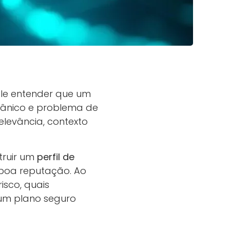
gle entender que um
gânico e problema de
elevância, contexto
truir um
perfil de
 boa reputação. Ao
isco, quais
um plano seguro