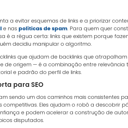
ta a evitar esquemas de links e a priorizar conteú
l
e nas
políticas de spam
. Para quem quer const
sa é a régua certa: links que existem porque faz
guém decidiu manipular o algoritmo.
klinks que ajudam de backlinks que atrapalham
te de origem — é a combinação entre relevância 
rial e padrão do perfil de links.
orta para SEO
nuam sendo um dos caminhos mais consistentes p
s competitivas. Eles ajudam o robô a descobrir p
onfiança e podem acelerar a construção de auto
icos disputados.