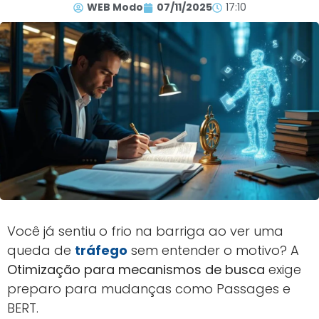
WEB Modo
07/11/2025
17:10
Você já sentiu o frio na barriga ao ver uma
queda de
tráfego
sem entender o motivo? A
Otimização para mecanismos de busca
exige
preparo para mudanças como Passages e
BERT.