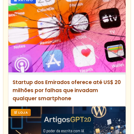
📰 ARTIGO
Startup dos Emirados oferece até US$ 20
milhões por falhas que invadam
qualquer smartphone
🛒 LOJA