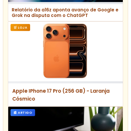
Relatório da a16z aponta avanço de Google e
Grok na disputa com o ChatGPT
🛒 LOJA
Apple IPhone 17 Pro (256 GB) - Laranja
Cósmico
📰 ARTIGO