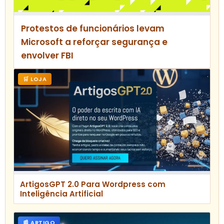
Protestos de funcionários levam
Microsoft a reforçar segurança e
envolver FBI
🛒 LOJA
ArtigosGPT 2.0 Para Wordpress com
Inteligência Artificial
📰 ARTIGO