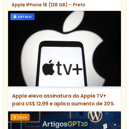
Apple IPhone 16 (128 GB) – Preto
📰 ARTIGO
Apple eleva assinatura do Apple TV+
para US$ 12,99 e aplica aumento de 30%
🛒 LOJA