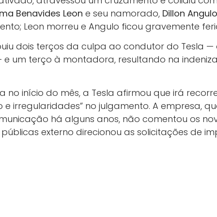
 ativado, atravessou um cruzamento e colidiu c
ima Benavides Leon
e seu namorado,
Dillon Angul
to; Leon morreu e Angulo ficou gravemente feri
ribuiu dois terços da culpa ao condutor do Tesla
 e um terço à montadora, resultando na indeni
o início do mês, a Tesla afirmou que irá recorre
to e irregularidades” no julgamento. A empresa, qu
unicação há alguns anos, não comentou os no
s públicas externo direcionou as solicitações de 
.