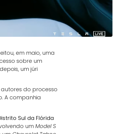
jeitou, em maio, uma
cesso sobre um
epois, um júri
 autores do processo
lo. A companhia
Distrito Sul da Flórida
volvendo um
Model S