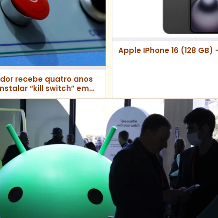
Apple IPhone 16 (128 GB) 
dor recebe quatro anos
nstalar “kill switch” em
iva