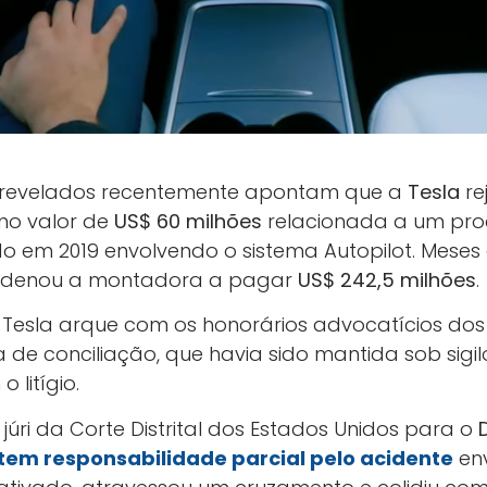
s revelados recentemente apontam que a
Tesla
re
no valor de
US$ 60 milhões
relacionada a um pro
do em 2019 envolvendo o sistema Autopilot. Meses d
ondenou a montadora a pagar
US$ 242,5 milhões
.
Tesla arque com os honorários advocatícios dos
a de conciliação, que havia sido mantida sob sigi
 litígio.
o júri da Corte Distrital dos Estados Unidos para o
 tem responsabilidade parcial pelo acidente
en