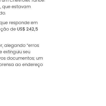
om um
Chevrolet Tahoe
.
o
, que estavam
do.
 — que responde em
zação de
US$ 242,5
r, alegando “erros
e extinguiu seu
vos documentos; um
imprensa ao endereço