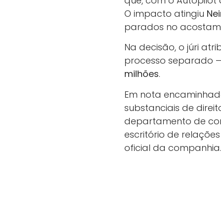
que, com o Autopilot
O impacto atingiu
Ne
parados no acostamen
Na decisão, o júri at
processo separado —
milhões
.
Em nota encaminhada n
substanciais de direi
departamento de com
escritório de relaçõe
oficial da companhia