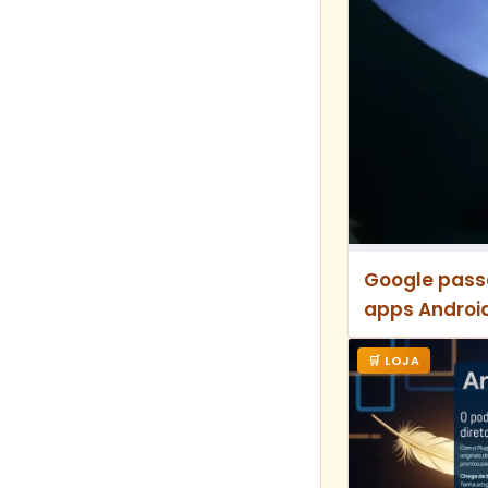
Google passa
apps Android
🛒 LOJA