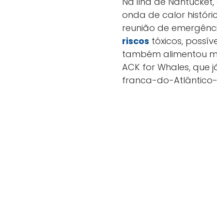
Na ilha de Nantucket
onda de calor históri
reunião de emergênc
riscos
tóxicos, possív
também alimentou mov
ACK for Whales, que 
franca-do-Atlântico-