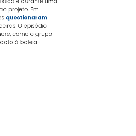
rística e durante uma
ao projeto. Em
es
questionaram
eiras. O episódio
hore, como o grupo
acto à baleia-