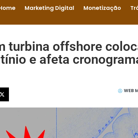
Home
Marketing Digital
Monetização
Tr
 turbina offshore colo
tínio e afeta cronogra
WEB 