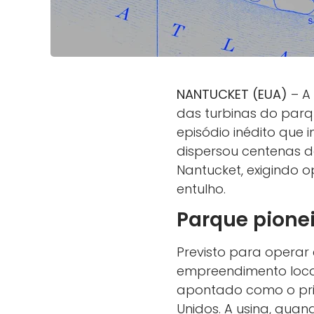
NANTUCKET (EUA)
– A 
das turbinas do parqu
episódio inédito que
dispersou centenas de
Nantucket, exigindo 
entulho.
Parque pione
Previsto para operar
empreendimento local
apontado como o prim
Unidos. A usina, quan