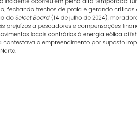
, o incidente ocorreu em plena alta temporada tu
ca, fechando trechos de praia e gerando críticas 
ia do
Select Board
(14 de julho de 2024), morador
eis prejuízos a pescadores e compensações financ
imentos locais contrários à energia eólica offs
já contestava o empreendimento por suposto imp
Norte.