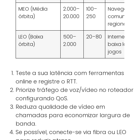
MEO (Média
2.000–
100–
Navegação,
órbita)
20.000
250
comunicaçõ
regionais
LEO (Baixa
500–
20–80
Internet de
órbita)
2.000
baixa latênci
jogos
Teste a sua latência com ferramentas
online e registre o RTT.
Priorize tráfego de voz/vídeo no roteador
configurando QoS.
Reduza qualidade de vídeo em
chamadas para economizar largura de
banda.
Se possível, conecte-se via fibra ou LEO