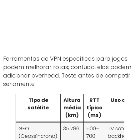
Ferramentas de VPN específicas para jogos
podem melhorar rotas; contudo, elas podem
adicionar overhead. Teste antes de competir
seriamente.
Tipo de
Altura
RTT
Uso comu
satélite
média
típico
(km)
(ms)
GEO
35.786
500–
TV satélite,
(Geossíncrono)
700
backhaul