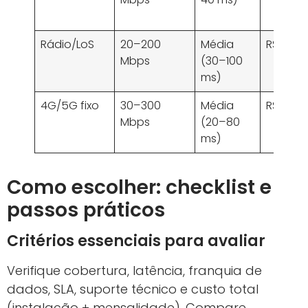
Rádio/LoS
20–200
Média
R$ 79–
Mbps
(30–100
ms)
4G/5G fixo
30–300
Média
R$ 99–
Mbps
(20–80
ms)
Como escolher: checklist e
passos práticos
Critérios essenciais para avaliar
Verifique cobertura, latência, franquia de
dados, SLA, suporte técnico e custo total
(instalação + mensalidade). Compare