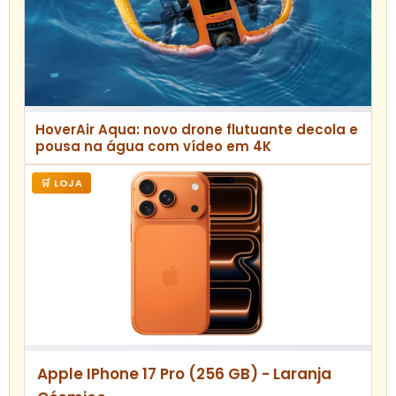
HoverAir Aqua: novo drone flutuante decola e
pousa na água com vídeo em 4K
🛒 LOJA
Apple IPhone 17 Pro (256 GB) - Laranja