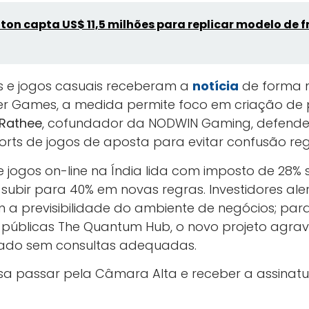
ton capta US$ 11,5 milhões para replicar modelo de f
s e jogos casuais receberam a
notícia
de forma m
er Games, a medida permite foco em criação de
 Rathee
, cofundador da NODWIN Gaming, defende 
orts de jogos de aposta para evitar confusão reg
e jogos on-line na Índia lida com imposto de 28% s
subir para 40% em novas regras. Investidores a
m a previsibilidade do ambiente de negócios; par
cas públicas The Quantum Hub, o novo projeto agr
ntado sem consultas adequadas.
isa passar pela Câmara Alta e receber a assinatu