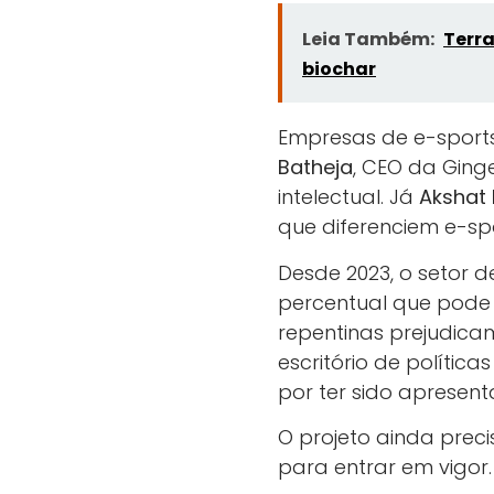
Leia Também:
Terra
biochar
Empresas de e-sport
Batheja
, CEO da Ging
intelectual. Já
Akshat
que diferenciem e-sp
Desde 2023, o setor d
percentual que pode 
repentinas prejudica
escritório de políti
por ter sido aprese
O projeto ainda prec
para entrar em vigor.