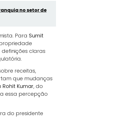
ranquia no setor de
ista. Para
Sumit
 propriedade
definições claras
ulatória.
obre receitas,
lertam que mudanças
a
Rohit Kumar
, do
ava essa percepção
ra do presidente