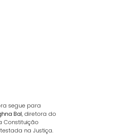
ora segue para
hna Bal
, diretora do
a Constituição
ntestada na Justiça.