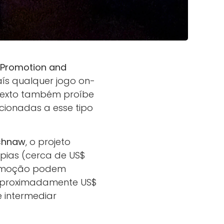
Promotion and
ís qualquer jogo on-
O texto também proíbe
cionadas a esse tipo
ishnaw
, o projeto
úpias (cerca de US$
promoção podem
(aproximadamente US$
e intermediar