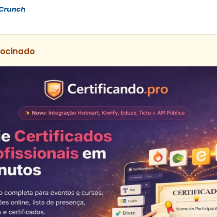
Crunch
rocinado