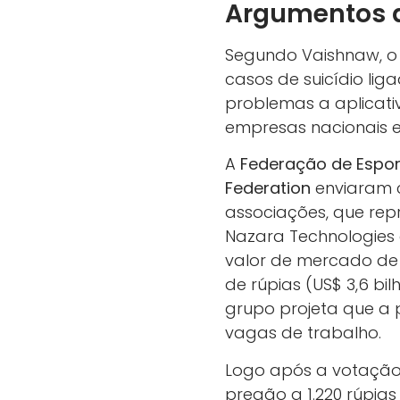
Argumentos d
Segundo Vaishnaw, o 
casos de suicídio lig
problemas a aplicati
empresas nacionais 
A
Federação de Espor
Federation
enviaram c
associações, que re
Nazara Technologies
valor de mercado de 2 
de rúpias (US$ 3,6 bil
grupo projeta que a 
vagas de trabalho.
Logo após a votação
pregão a 1.220 rúpia