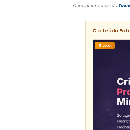
Com informações de
Tech
Conteúdo Pat
🛒 LOJA