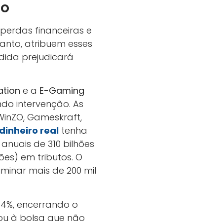
do
perdas financeiras e
tanto, atribuem esses
dida prejudicará
ation
e a
E-Gaming
ndo intervenção. As
inZO, Gameskraft,
dinheiro real
tenha
 anuais de 310 bilhões
hões) em tributos. O
minar mais de 200 mil
4%, encerrando o
ou à bolsa que não