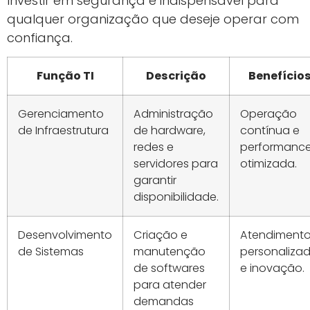
Investir em segurança é indispensável para
qualquer organização que deseje operar com
confiança.
Função TI
Descrição
Benefício
Gerenciamento
Administração
Operação
de Infraestrutura
de hardware,
contínua e
redes e
performanc
servidores para
otimizada.
garantir
disponibilidade.
Desenvolvimento
Criação e
Atendiment
de Sistemas
manutenção
personaliza
de softwares
e inovação.
para atender
demandas