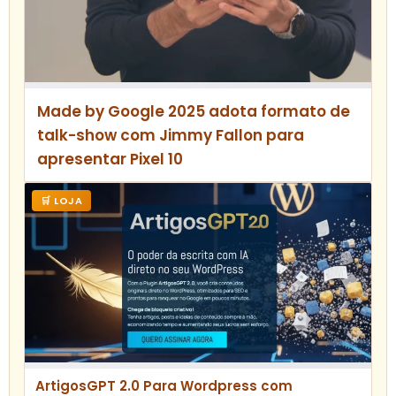
Made by Google 2025 adota formato de
talk-show com Jimmy Fallon para
apresentar Pixel 10
🛒 LOJA
ArtigosGPT 2.0 Para Wordpress com