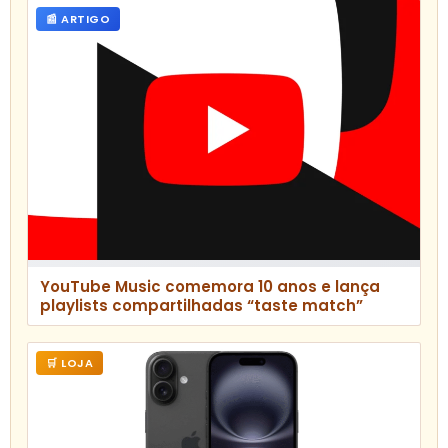
📰 ARTIGO
YouTube Music comemora 10 anos e lança
playlists compartilhadas “taste match”
🛒 LOJA