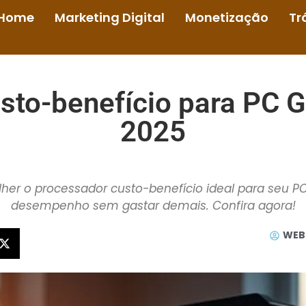
Home
Marketing Digital
Monetização
Tr
sto-benefício para PC 
2025
er o processador custo-benefício ideal para seu 
desempenho sem gastar demais. Confira agora!
WEB