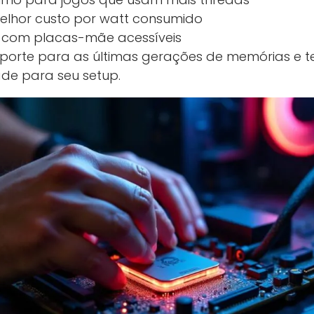
melhor custo por watt consumido
 com placas-mãe acessíveis
porte para as últimas gerações de memórias e te
de para seu setup.