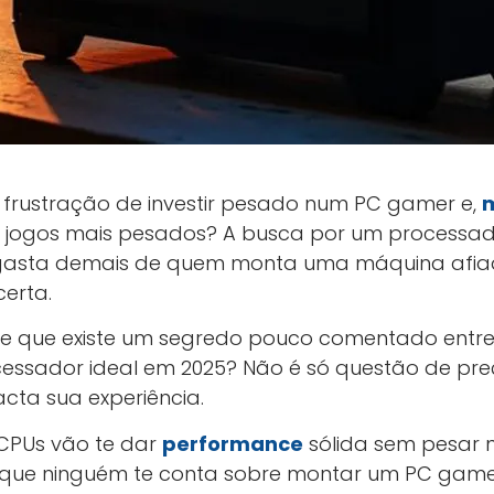
a frustração de investir pesado num PC gamer e,
 jogos mais pesados? A busca por um processado
gasta demais de quem monta uma máquina afiad
erta.
sse que existe um segredo pouco comentado entr
essador ideal em 2025? Não é só questão de preç
cta sua experiência.
CPUs vão te dar
performance
sólida sem pesar 
que ninguém te conta sobre montar um PC gamer 