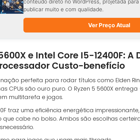
conteúdo direto no WordPress, projetada par
publicar muito e com qualidade.
Ver Preço Atual
600X e Intel Core I5-12400F: A 
ocessador Custo-benefício
nação perfeita para rodar títulos como Elden Ri
as CPUs são ouro puro. O Ryzen 5 5600X entrega 6
m multitarefa e jogos.
2400F traz uma eficiência energética impressiona
 que cabe no bolso. Ambos são escolhas certei
snecessário.
timo para jogos que usam mais threads