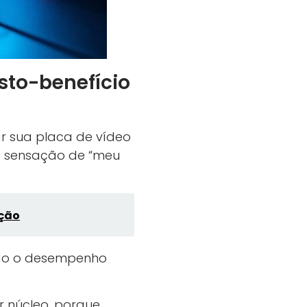
sto-benefício
r sua placa de vídeo
la sensação de “meu
ação
ando o desempenho
 núcleo, porque