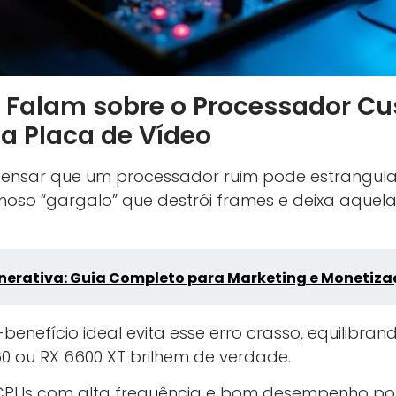
 Falam sobre o Processador Cu
a Placa de Vídeo
pensar que um processador ruim pode estrangula
moso “gargalo” que destrói frames e deixa aque
nerativa: Guia Completo para Marketing e Monetiz
benefício ideal evita esse erro crasso, equilibr
0 ou RX 6600 XT brilhem de verdade.
 CPUs com alta frequência e bom desempenho por