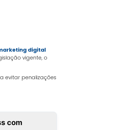
marketing digital
islação vigente, o
ra evitar penalizações
ss com