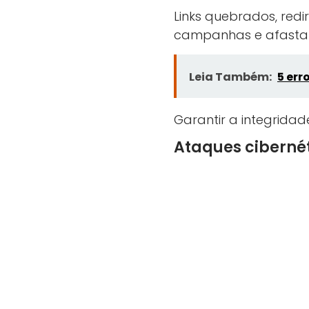
Links quebrados, re
campanhas e afastar 
Leia Também:
5 err
Garantir a integridad
Ataques cibernét