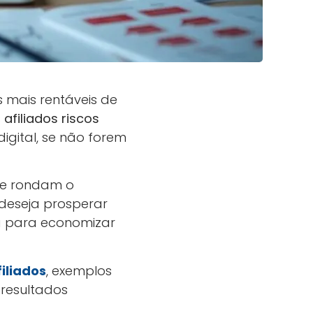
 mais rentáveis de
s
afiliados riscos
gital, se não forem
ue rondam o
 deseja prosperar
ça para economizar
iliados
, exemplos
 resultados