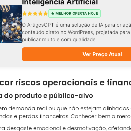
Inteligência Artificial
🔥 MELHOR OFERTA HOJE
O ArtigosGPT é uma solução de IA para criaçã
conteúdo direto no WordPress, projetada par
publicar muito e com qualidade.
Ver Preço Atual
car riscos operacionais e finan
a do produto e público-alvo
em demanda real ou que não estejam alinhados 
endas e perdas financeiras. Conhecer bem o mer
ra desgaste emocional e desmotivação, afetand