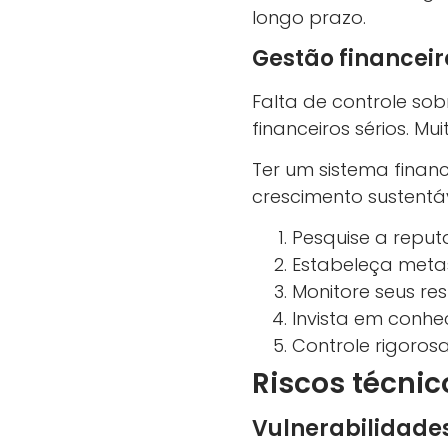
longo prazo.
Gestão financei
Falta de controle so
financeiros sérios. M
Ter um sistema financ
crescimento sustentáv
Pesquise a reput
Estabeleça metas
Monitore seus re
Invista em conhec
Controle rigorosa
Riscos técnic
Vulnerabilidades 