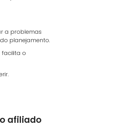
var a problemas
a do planejamento.
facilita o
ir.
o afiliado