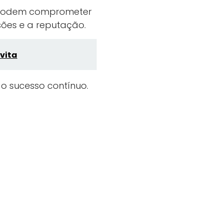
a podem comprometer
sões e a reputação.
vita
a o sucesso contínuo.