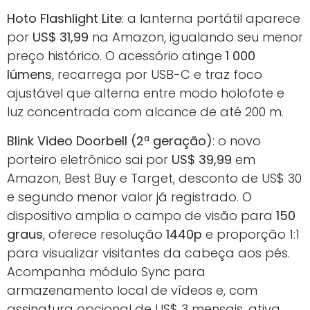
Hoto Flashlight Lite
: a lanterna portátil aparece
por
US$ 31,99
na Amazon, igualando seu menor
preço histórico. O acessório atinge
1 000
lúmens
, recarrega por USB-C e traz foco
ajustável que alterna entre modo holofote e
luz concentrada com alcance de até 200 m.
Blink Video Doorbell (2ª geração)
: o novo
porteiro eletrônico sai por
US$ 39,99
em
Amazon, Best Buy e Target, desconto de US$ 30
e segundo menor valor já registrado. O
dispositivo amplia o campo de visão para
150
graus
, oferece resolução
1440p
e proporção 1:1
para visualizar visitantes da cabeça aos pés.
Acompanha módulo Sync para
armazenamento local de vídeos e, com
assinatura opcional de US$ 3 mensais, ativa