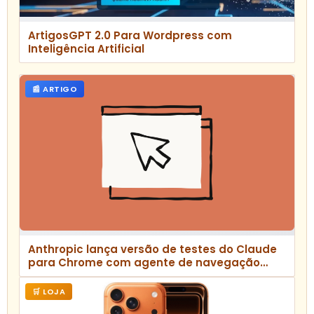
ArtigosGPT 2.0 Para Wordpress com
Inteligência Artificial
📰 ARTIGO
Anthropic lança versão de testes do Claude
para Chrome com agente de navegação
integrado
🛒 LOJA