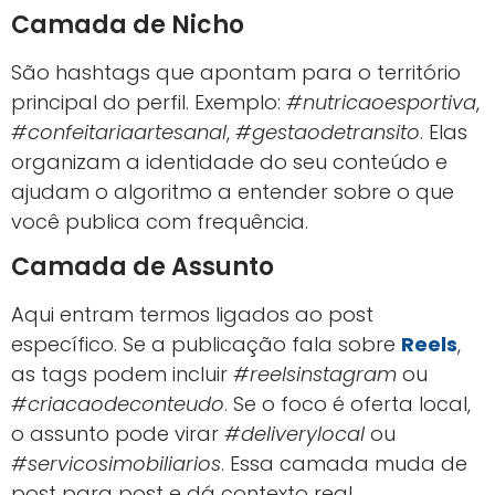
Camada de Nicho
São hashtags que apontam para o território
principal do perfil. Exemplo:
#nutricaoesportiva
,
#confeitariaartesanal
,
#gestaodetransito
. Elas
organizam a identidade do seu conteúdo e
ajudam o algoritmo a entender sobre o que
você publica com frequência.
Camada de Assunto
Aqui entram termos ligados ao post
específico. Se a publicação fala sobre
Reels
,
as tags podem incluir
#reelsinstagram
ou
#criacaodeconteudo
. Se o foco é oferta local,
o assunto pode virar
#deliverylocal
ou
#servicosimobiliarios
. Essa camada muda de
post para post e dá contexto real.