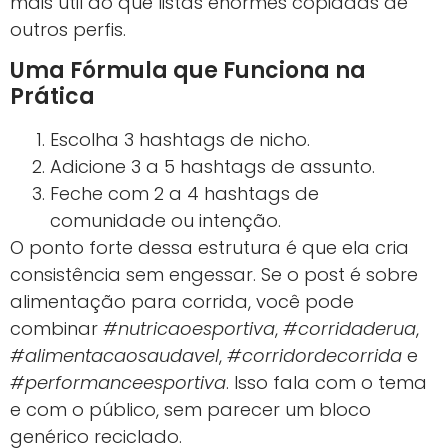
mais útil do que listas enormes copiadas de
outros perfis.
Uma Fórmula que Funciona na
Prática
Escolha 3 hashtags de nicho.
Adicione 3 a 5 hashtags de assunto.
Feche com 2 a 4 hashtags de
comunidade ou intenção.
O ponto forte dessa estrutura é que ela cria
consistência sem engessar. Se o post é sobre
alimentação para corrida, você pode
combinar
#nutricaoesportiva
,
#corridaderua
,
#alimentacaosaudavel
,
#corridordecorrida
e
#performanceesportiva
. Isso fala com o tema
e com o público, sem parecer um bloco
genérico reciclado.