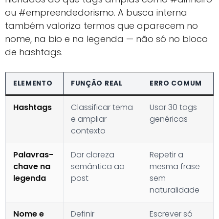
ou #empreendedorismo. A busca interna
também valoriza termos que aparecem no
nome, na bio e na legenda — não só no bloco
de hashtags.
ELEMENTO
FUNÇÃO REAL
ERRO COMUM
Hashtags
Classificar tema
Usar 30 tags
e ampliar
genéricas
contexto
Palavras-
Dar clareza
Repetir a
chave na
semântica ao
mesma frase
legenda
post
sem
naturalidade
Nome e
Definir
Escrever só