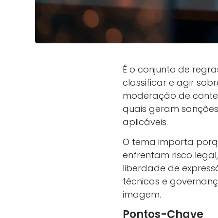
É o conjunto de regr
classificar e agir so
moderação de conteú
quais geram sanções e
aplicáveis.
O tema importa porqu
enfrentam risco lega
liberdade de express
técnicas e governança
imagem.
Pontos-Chave