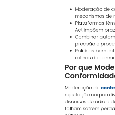
Moderação de con
mecanismos de r
Plataformas têm r
Act impõem prazo
Combinar automa
precisão e proce
Políticas bem est
rotinas de comun
Por que Mode
Conformidad
Moderação de
cont
reputação corporativ
discursos de ódio e d
falham sofrem perda