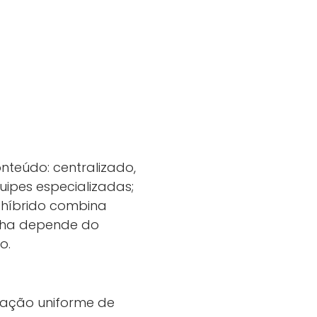
teúdo: centralizado,
uipes especializadas;
 híbrido combina
olha depende do
o.
icação uniforme de