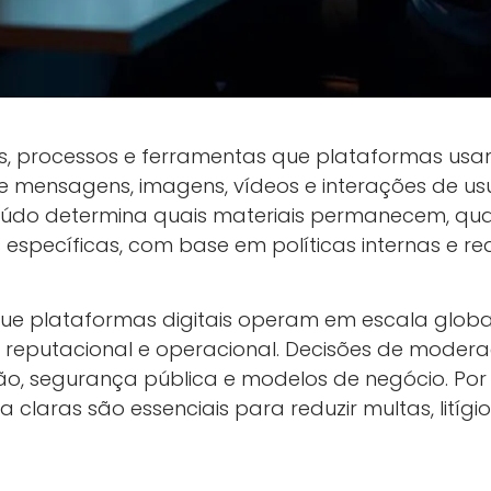
as, processos e ferramentas que plataformas us
bre mensagens, imagens, vídeos e interações de usu
do determina quais materiais permanecem, quai
specíficas, com base em políticas internas e requ
e plataformas digitais operam em escala globa
l, reputacional e operacional. Decisões de mod
ão, segurança pública e modelos de negócio. Por 
 claras são essenciais para reduzir multas, litígi