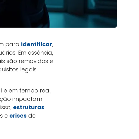
am para
identificar
,
ários. Em essência,
s são removidos e
isitos legais
l e em tempo real,
eração impactam
isso,
estruturas
os e
crises
de