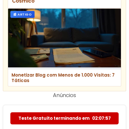
Cósmico
📰 ARTIGO
Monetizar Blog com Menos de 1.000 Visitas: 7
Táticas
Anúncios
Teste Gratuito terminando em
02:07:55