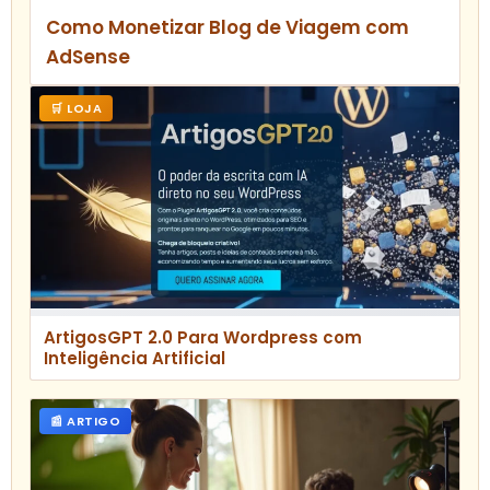
Como Monetizar Blog de Viagem com
AdSense
🛒 LOJA
ArtigosGPT 2.0 Para Wordpress com
Inteligência Artificial
📰 ARTIGO