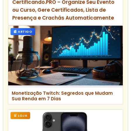
Certificando.PRO – Organize Seu Evento
ou Curso, Gere Certificados, Lista de
Presença e Crachás Automaticamente
📰 ARTIGO
Monetização Twitch: Segredos que Mudam
Sua Renda em 7 Dias
🛒 LOJA