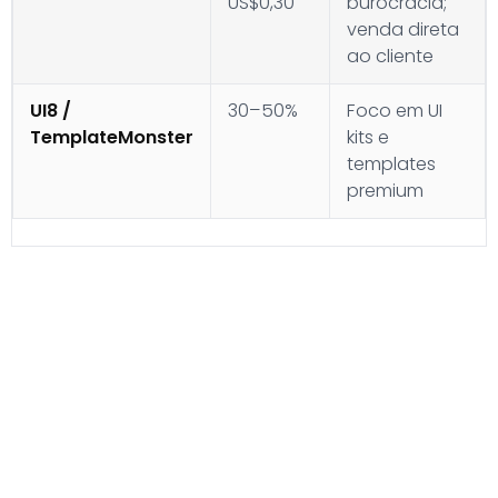
US$0,30
burocracia;
venda direta
ao cliente
UI8 /
30–50%
Foco em UI
TemplateMonster
kits e
templates
premium