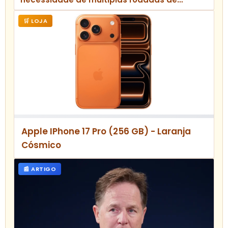
capital de risco
🛒 LOJA
Apple IPhone 17 Pro (256 GB) - Laranja
Cósmico
📰 ARTIGO