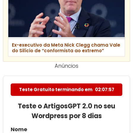
Ex-executivo da Meta Nick Clegg chama Vale
do Silício de “conformista ao extremo”
Anúncios
Teste Gratuito terminando em
02:07:56
Teste o ArtigosGPT 2.0 no seu
Wordpress por 8 dias
Nome