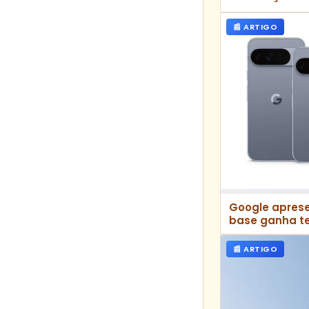
📰 ARTIGO
Google apresen
base ganha t
📰 ARTIGO