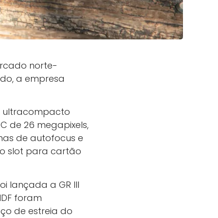
rcado norte-
odo, a empresa
o ultracompacto
-C de 26 megapixels,
mas de autofocus e
 slot para cartão
i lançada a GR III
 HDF foram
ço de estreia do