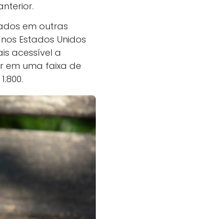
nterior.
ados em outras
 nos Estados Unidos
is acessível a
tir em uma faixa de
1.800.