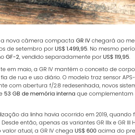
ue a nova câmera compacta
GR IV
chegará ao me
s de setembro por
US$ 1.499,95
. No mesmo perí
rno
GF-2
, vendido separadamente por
US$ 119,95
.
nte em maio, a GR IV mantém o conceito de corp
ia de rua e uso diário. O modelo traz sensor APS
nte com abertura f/2.8 redesenhada, novos siste
de
53 GB de memória interna
que complementam o
ização da linha havia ocorrido em 2019, quando fo
 Desde então, apenas as variantes GR IIIx e GR III
valor atual, a GR IV chega
US$ 600
acima do pre