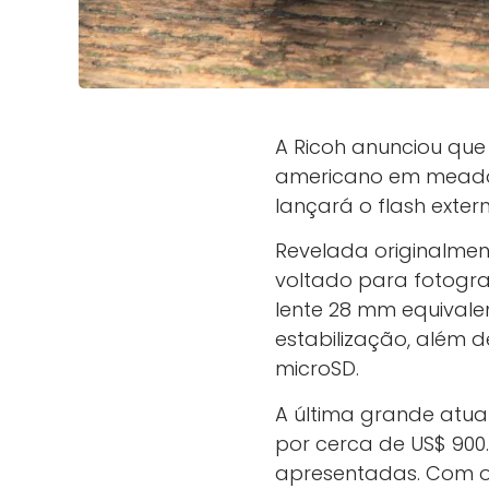
A Ricoh anunciou q
americano em meado
lançará o flash exte
Revelada originalme
voltado para fotograf
lente 28 mm equivale
estabilização, além 
microSD.
A última grande atual
por cerca de US$ 900.
apresentadas. Com o 