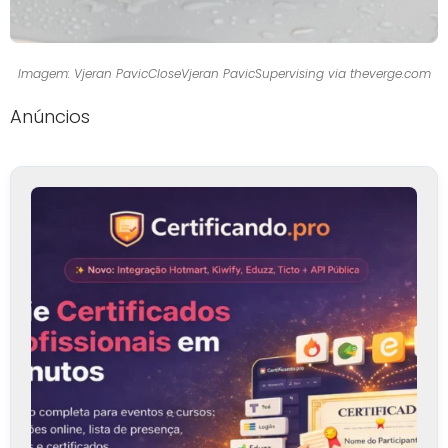
Imagem: Vjeran PavicCloseVjeran PavicSupervising via theverge.com
Anúncios