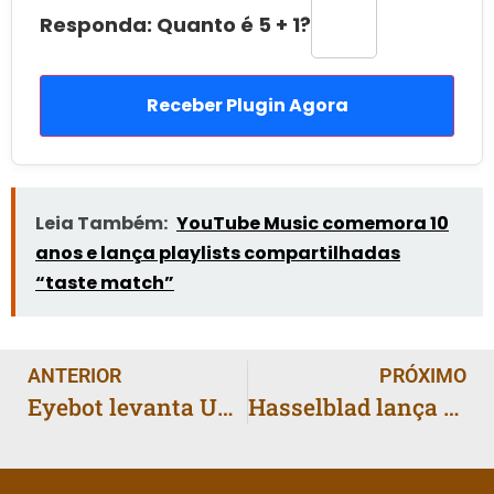
Responda: Quanto é 5 + 1?
Receber Plugin Agora
Leia Também:
YouTube Music comemora 10
anos e lança playlists compartilhadas
“taste match”
ANTERIOR
PRÓXIMO
Eyebot levanta US$ 20 milhões em Série A para ampliar acesso a exames de visão
Hasselblad lança X2D II 100C, primeira câmera médio formato com HDR de ponta a ponta