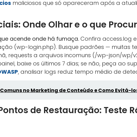
cios
maliciosos que só apareceram após a atua
ciais: Onde Olhar e o que Procu
que acende onde há fumaça.
Confira access.log e 
ação (wp-login.php). Busque padrões — muitas ten
ã, requests a arquivos incomuns (/wp-json/wp/v2/
 painel, baixe os últimos 7 dias; se não, peça ao s
OWASP
, analisar logs reduz tempo médio de dete
s Comuns no Marketing de Conteúdo e Como Evitá-lo
Pontos de Restauração: Teste 