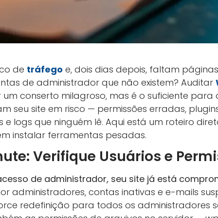
ico de
tráfego
e, dois dias depois, faltam páginas
ontas de administrador que não existem? Auditar
 um conserto milagroso, mas é o suficiente para 
m seu site em risco — permissões erradas, plug
 e logs que ninguém lê. Aqui está um roteiro dir
em instalar ferramentas pesadas.
inute: Verifique Usuários e Perm
cesso de administrador, seu site já está compro
 por administradores, contas inativas e e-mails su
force redefinição para todos os administradores 