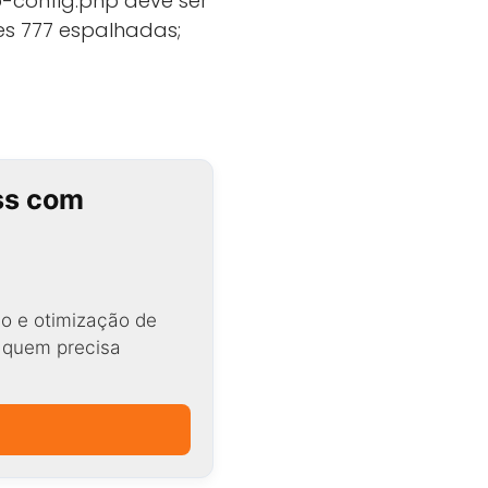
p-config.php deve ser
s 777 espalhadas;
ss com
o e otimização de
a quem precisa