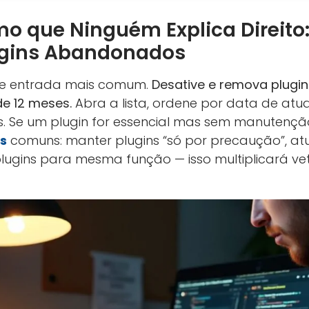
o que Ninguém Explica Direito:
lugins Abandonados
 de entrada mais comum.
Desative e remova plugi
de 12 meses.
Abra a lista, ordene por data de atu
s. Se um plugin for essencial mas sem manutenção
os
comuns: manter plugins “só por precaução”, atu
 plugins para mesma função — isso multiplicará v