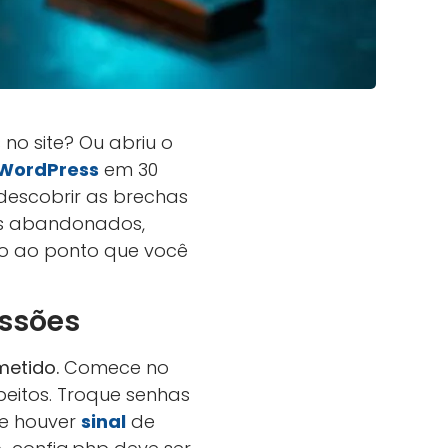
 no site? Ou abriu o
WordPress
em 30
descobrir as brechas
ins abandonados,
eto ao ponto que você
issões
metido.
Comece no
speitos. Troque senhas
se houver
sinal
de