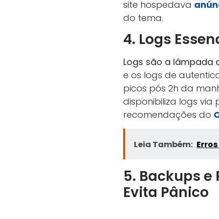
site hospedava
anún
do tema.
4. Logs Essen
Logs são a lâmpada 
e os logs de autentic
picos pós 2h da manh
disponibiliza logs via
recomendações do
Leia Também:
Erro
5. Backups e 
Evita Pânico