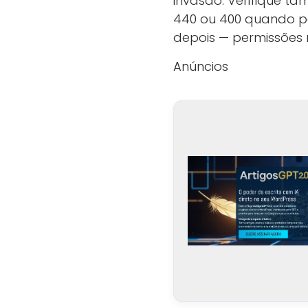
invasão. Verifique t
440 ou 400 quando p
depois — permissões r
Anúncios