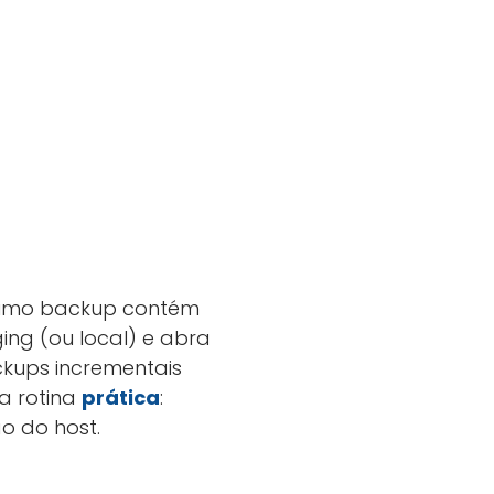
último backup contém
ng (ou local) e abra
ckups incrementais
a rotina
prática
:
o do host.