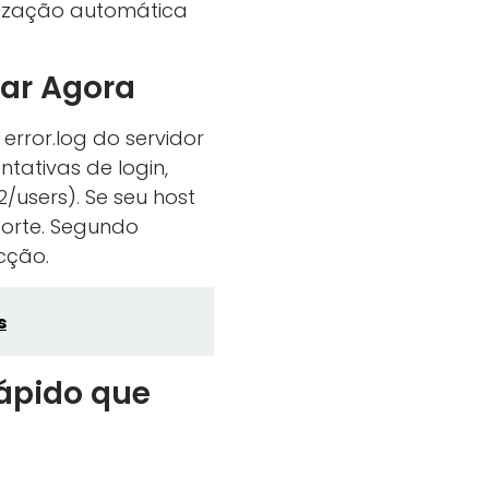
lização automática
rar Agora
error.log do servidor
tativas de login,
users). Se seu host
uporte. Segundo
cção.
s
Rápido que