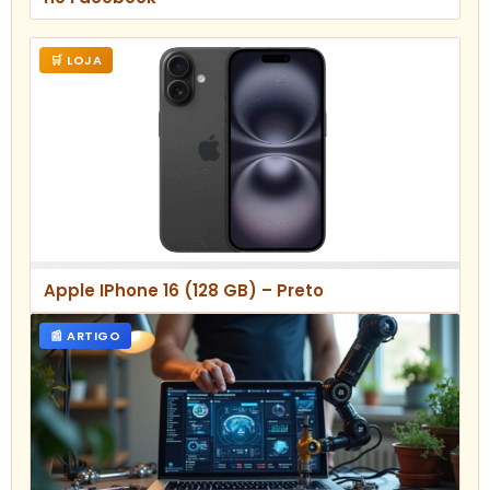
🛒 LOJA
Apple IPhone 16 (128 GB) – Preto
📰 ARTIGO