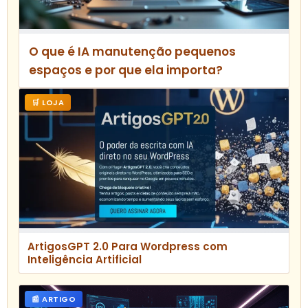
O que é IA manutenção pequenos
espaços e por que ela importa?
🛒 LOJA
ArtigosGPT 2.0 Para Wordpress com
Inteligência Artificial
📰 ARTIGO