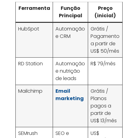
Ferramenta
Função
Preço
Dife
Principal
(inicial)
HubSpot
Automação
Grátis /
Plat
e CRM
Pagamento
comp
a partir de
inte
US$ 50/mês
RD Station
Automação
R$ 79/mês
Foco
e nutrição
merc
de leads
brasi
Mailchimp
Email
Grátis /
Inter
marketing
Planos
simpl
pagos a
inte
partir de
com
US$ 13/mês
eco
SEMrush
SEO e
US$
Ferr