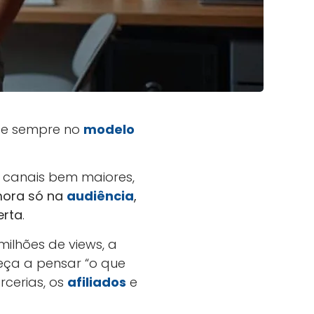
ase sempre no
modelo
 canais bem maiores,
mora só na
audiência
,
erta
.
ilhões de views, a
eça a pensar “o que
rcerias, os
afiliados
e