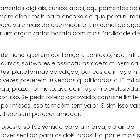
mentas digitais, cursos, apps, equipamentos de n
mam olhar mais para encaixe do que para número
, você vale mais do que imagina. Um canal de org
r um organizador barato com mais facilidade d
 de nicho
: querem confiança e contexto, não milh
: cursos, softwares e assinaturas aceitam bem ca
ntes
: plataformas de edição, bancos de imagem,
às vezes preferem 10 vendas qualificadas a 10 mil cl
ega, prazo, formato, uso de imagem e exclusivida
or isso. Se pedir roteiro aprovado, combine limite 
por meses, isso também tem valor. E, sim, isso va
ouTube sem parecer amador.
 proposta só faz sentido para a marca, ela ainda
fazer sentido para os dois lados. E a parte mais 