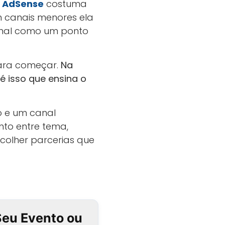
m
AdSense
costuma
em canais menores ela
canal como um ponto
para começar.
Na
 isso que ensina o
o e um canal
to entre tema,
scolher parcerias que
Seu Evento ou