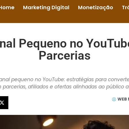
Home
Marketing Digital
Monetização
Tr
nal Pequeno no YouTub
Parcerias
al pequeno no YouTube: estratégias para converte
parcerias, afiliados e ofertas alinhadas ao público a
WEB 