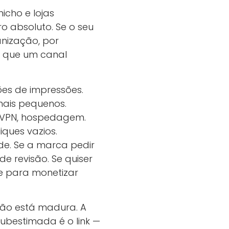
icho e lojas
 absoluto. Se o seu
anização, por
o que um canal
ões de impressões.
nais pequenos.
 VPN, hospedagem.
iques vazios.
de. Se a marca pedir
de revisão. Se quiser
le para monetizar
 não está madura. A
subestimada é o link —