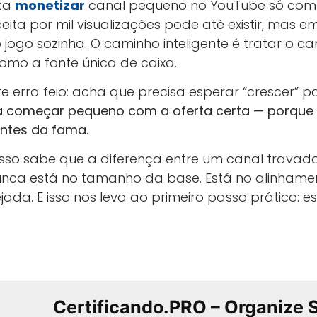
nta
monetizar
canal pequeno no YouTube só co
eceita por mil visualizações pode até existir, mas 
 jogo sozinha. O caminho inteligente é tratar o 
como a fonte única de caixa.
e erra feio: acha que precisa esperar “crescer” 
a começar pequeno com a oferta certa — porque é
antes da fama.
sso sabe que a diferença entre um canal travad
nca está no tamanho da base. Está no alinhamen
ada. E isso nos leva ao primeiro passo prático: e
Certificando.PRO – Organize 