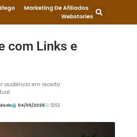
áfego
Marketing De Afiliados
Webstories
e com Links e
r audiência em receita
tual.
Modo
04/05/2026
12:52