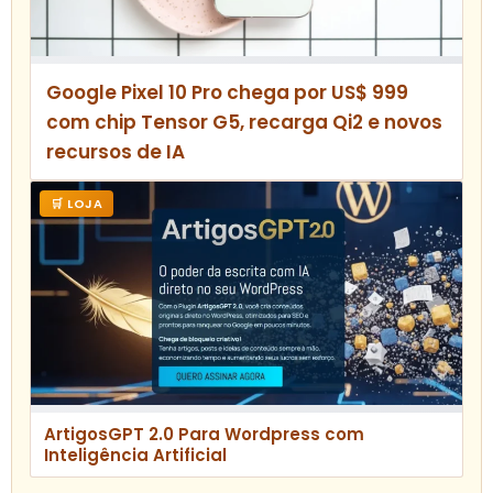
Google Pixel 10 Pro chega por US$ 999
com chip Tensor G5, recarga Qi2 e novos
recursos de IA
🛒 LOJA
ArtigosGPT 2.0 Para Wordpress com
Inteligência Artificial